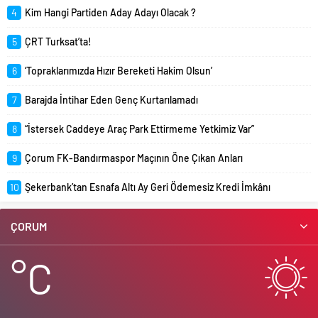
4
Kim Hangi Partiden Aday Adayı Olacak ?
5
ÇRT Turksat’ta!
6
‘Topraklarımızda Hızır Bereketi Hakim Olsun’
7
Barajda İntihar Eden Genç Kurtarılamadı
8
“İstersek Caddeye Araç Park Ettirmeme Yetkimiz Var”
9
Çorum FK-Bandırmaspor Maçının Öne Çıkan Anları
10
Şekerbank’tan Esnafa Altı Ay Geri Ödemesiz Kredi İmkânı
ÇORUM
°C