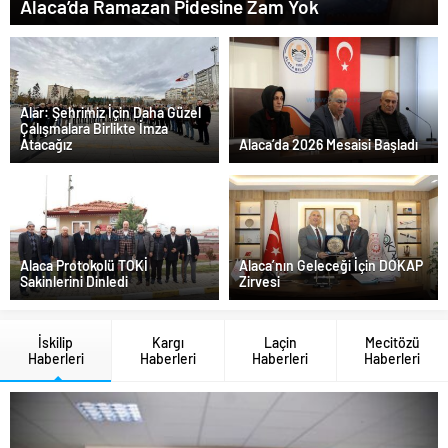
Alaca’da Ramazan Pidesine Zam Yok
Alar: Şehrimiz İçin Daha Güzel
Çalışmalara Birlikte İmza
Atacağız
Alaca’da 2026 Mesaisi Başladı
Alaca Protokolü TOKİ
Alaca’nın Geleceği İçin DOKAP
Sakinlerini Dinledi
Zirvesi
İskilip
Kargı
Laçin
Mecitözü
Haberleri
Haberleri
Haberleri
Haberleri