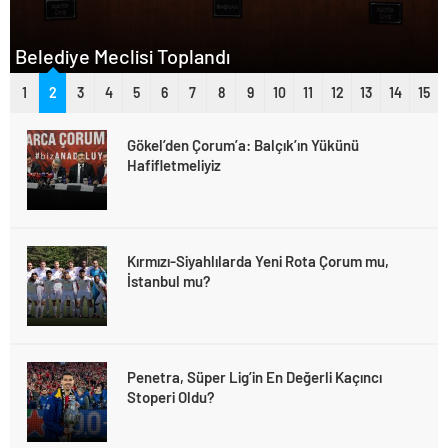
Belediye Meclisi Toplandı
1
2
3
4
5
6
7
8
9
10
11
12
13
14
15
Gökel’den Çorum’a: Balçık’ın Yükünü
Hafifletmeliyiz
Kırmızı-Siyahlılarda Yeni Rota Çorum mu,
İstanbul mu?
Penetra, Süper Lig’in En Değerli Kaçıncı
Stoperi Oldu?