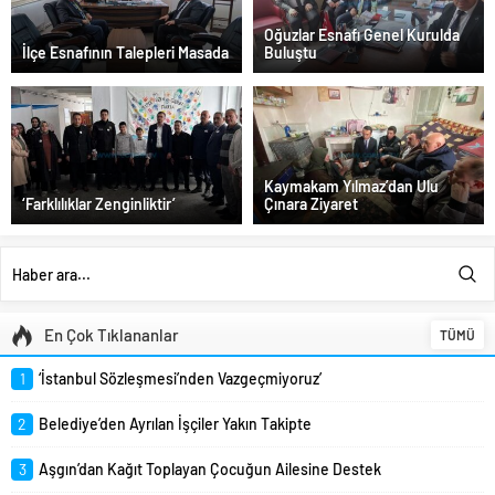
Oğuzlar Esnafı Genel Kurulda
İlçe Esnafının Talepleri Masada
Buluştu
Kaymakam Yılmaz’dan Ulu
‘Farklılıklar Zenginliktir’
Çınara Ziyaret
En Çok Tıklananlar
TÜMÜ
1
‘İstanbul Sözleşmesi’nden Vazgeçmiyoruz’
2
Belediye’den Ayrılan İşçiler Yakın Takipte
3
Aşgın’dan Kağıt Toplayan Çocuğun Ailesine Destek