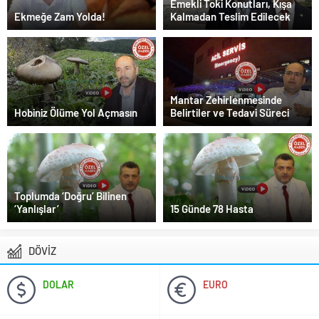
Emekli Toki Konutları, Kışa
Ekmeğe Zam Yolda!
Kalmadan Teslim Edilecek
Mantar Zehirlenmesinde
Hobiniz Ölüme Yol Açmasın
Belirtiler ve Tedavi Süreci
Toplumda ‘Doğru’ Bilinen
‘Yanlışlar’
15 Günde 78 Hasta
DÖVİZ
DOLAR
EURO