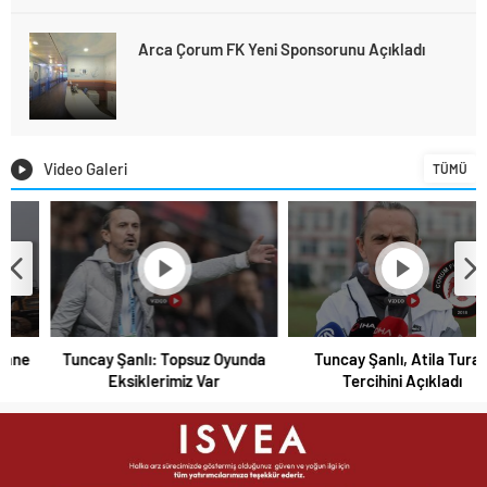
Arca Çorum FK Yeni Sponsorunu Açıkladı
Video Galeri
TÜMÜ
Stadyumdaki Hazırlıklar Denetlendi
Arca Çorum FK Gençlerbirliği Beraberliğiyle
Hazırlık Maçlarını Noktaladı
Tuncay Şanlı: Topsuz Oyunda
Tuncay Şanlı, Atila Turan
Eksiklerimiz Var
Tercihini Açıkladı
Hangi Konuda “Çorum’u Yok Sayıyorlar” Dedi?