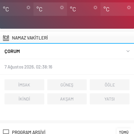
°C
°C
°C
°C
NAMAZ VAKİTLERİ
ÇORUM
7 Ağustos 2026, 02:38:18
İMSAK
GÜNEŞ
ÖĞLE
İKİNDİ
AKŞAM
YATSI
PROGRAM ARŞİVİ
TÜMÜ