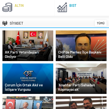
ALTIN
BIST
SİYASET
TÜMÜ
AK Parti Vatandaşları
CHP’de Merkez İlçe Başkanı
Dinliyor
Belli Oldu
Çorum İçin Ortak Akıl ve
‘Anahtar Parti Sahadan
İstişare Vurgusu
Kopmayacak’