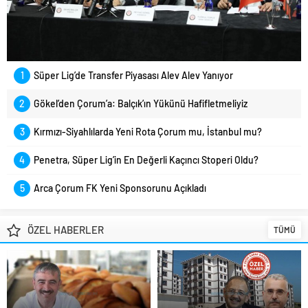
1
Süper Lig’de Transfer Piyasası Alev Alev Yanıyor
2
Gökel’den Çorum’a: Balçık’ın Yükünü Hafifletmeliyiz
3
Kırmızı-Siyahlılarda Yeni Rota Çorum mu, İstanbul mu?
4
Penetra, Süper Lig’in En Değerli Kaçıncı Stoperi Oldu?
5
Arca Çorum FK Yeni Sponsorunu Açıkladı
ÖZEL HABERLER
TÜMÜ