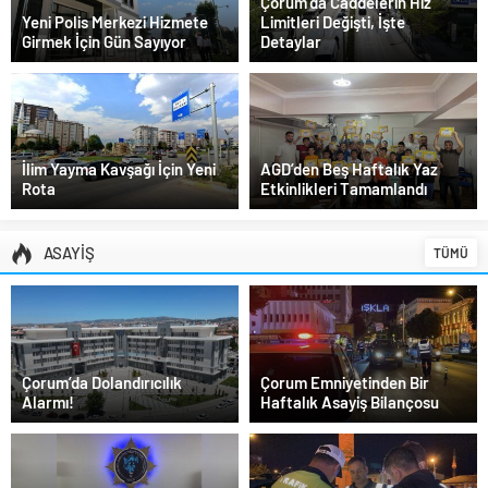
Çorum’da Caddelerin Hız
Yeni Polis Merkezi Hizmete
Limitleri Değişti, İşte
Girmek İçin Gün Sayıyor
Detaylar
İlim Yayma Kavşağı İçin Yeni
AGD’den Beş Haftalık Yaz
Rota
Etkinlikleri Tamamlandı
ASAYİŞ
TÜMÜ
Çorum’da Dolandırıcılık
Çorum Emniyetinden Bir
Alarmı!
Haftalık Asayiş Bilançosu