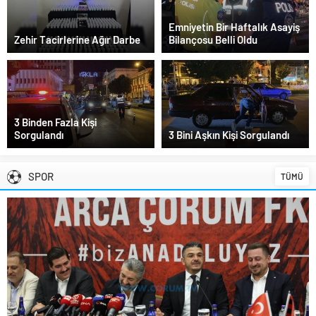
Emniyetin Bir Haftalık Asayiş
Zehir Tacirlerine Ağır Darbe
Bilançosu Belli Oldu
3 Binden Fazla Kişi
Sorgulandı
3 Bini Aşkın Kişi Sorgulandı
SPOR
TÜMÜ