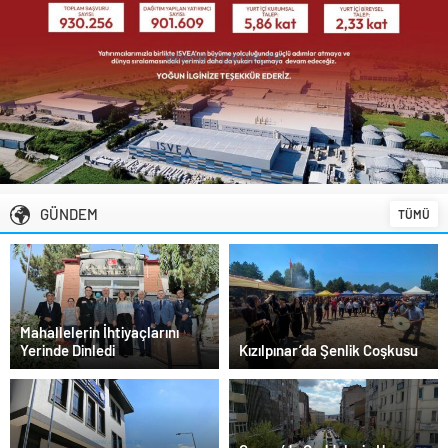
Süper Lig’de Transfer Piyasası Alev Alev
Yanıyor
GÜNDEM
TÜMÜ
Mahallelerin İhtiyaçlarını
Yerinde Dinledi
Kızılpınar’da Şenlik Coşkusu