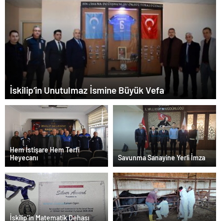
İskilip’in Unutulmaz İsmine Büyük Vefa
Hem İstişare Hem Terfi
Heyecanı
Savunma Sanayine Yerli İmza
İskilip’in Matematik Dehası