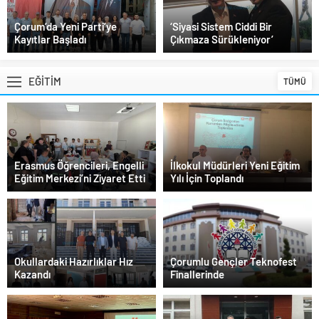
Çorum’da Yeni Parti’ye
‘Siyasi Sistem Ciddi Bir
Kayıtlar Başladı
Çıkmaza Sürükleniyor’
EĞİTİM
TÜMÜ
Erasmus Öğrencileri, Engelli
İlkokul Müdürleri Yeni Eğitim
Eğitim Merkezi’ni Ziyaret Etti
Yılı İçin Toplandı
Okullardaki Hazırlıklar Hız
Çorumlu Gençler Teknofest
Kazandı
Finallerinde