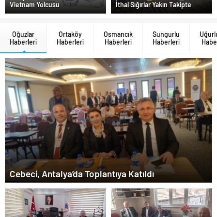
Vietnam Yolcusu
İthal Sığırlar Yakın Takipte
Oğuzlar
Ortaköy
Osmancık
Sungurlu
Uğurl
Haberleri
Haberleri
Haberleri
Haberleri
Haber
Cebeci, Antalya’da Toplantıya Katıldı