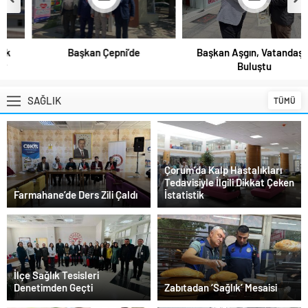
Başkan Çepni’de
Başkan Aşgın, Vatandaşla
Buluştu
SAĞLIK
TÜMÜ
Çorum’da Kalp Hastalıkları
Tedavisiyle İlgili Dikkat Çeken
Farmahane’de Ders Zili Çaldı
İstatistik
İlçe Sağlık Tesisleri
Denetimden Geçti
Zabıtadan ‘Sağlık’ Mesaisi