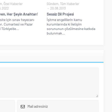
m
,
Özel Haberler
Gündem
,
Tüm Haberler
6.2022
20.08.2013
ven, Her Şeyin Anahtarı’
Sessiz Dil Projesi
site için sınav heyecanı
İşitme engellilerin kamu
or. Cumartesi ve Pazar
kurumlarında ki iletişim
 Türkiye’de...
sorununun çözülmesine katkıda
bulunmak...