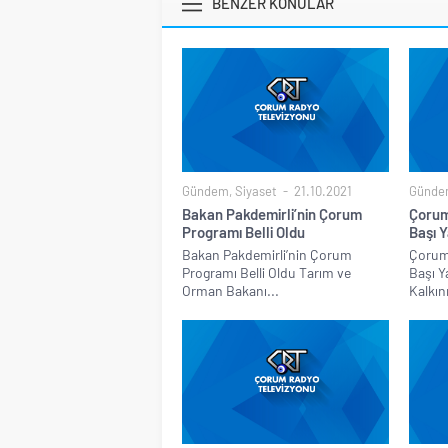
BENZER KONULAR
Gündem
,
Siyaset
21.10.2021
Günde
Bakan Pakdemirli’nin Çorum
Çorum
Programı Belli Oldu
Başı Y
Bakan Pakdemirli’nin Çorum
Çorum’
Programı Belli Oldu Tarım ve
Başı Y
Orman Bakanı...
Kalkın