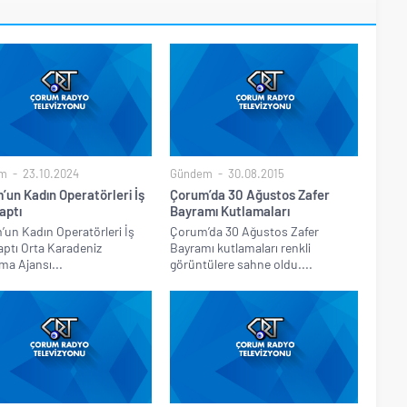
m
23.10.2024
Gündem
30.08.2015
’un Kadın Operatörleri İş
Çorum’da 30 Ağustos Zafer
aptı
Bayramı Kutlamaları
un Kadın Operatörleri İş
Çorum’da 30 Ağustos Zafer
aptı Orta Karadeniz
Bayramı kutlamaları renkli
ma Ajansı...
görüntülere sahne oldu....