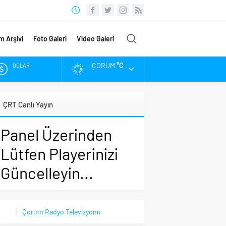
m Arşivi
Foto Galeri
Video Galeri
ÇORUM
°C
DOLAR
EURO
ÇRT Canlı Yayın
ALTIN
Panel Üzerinden
BIST
Lütfen Playerinizi
Güncelleyin...
Çorum Radyo Televizyonu