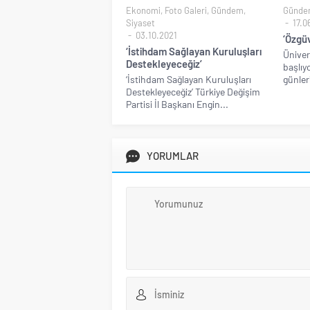
Ekonomi
,
Foto Galeri
,
Gündem
,
Günde
Siyaset
17.0
03.10.2021
‘Özgü
‘İstihdam Sağlayan Kuruluşları
Üniver
Destekleyeceğiz’
başlıy
‘İstihdam Sağlayan Kuruluşları
günleri
Destekleyeceğiz’ Türkiye Değişim
Partisi İl Başkanı Engin...
YORUMLAR