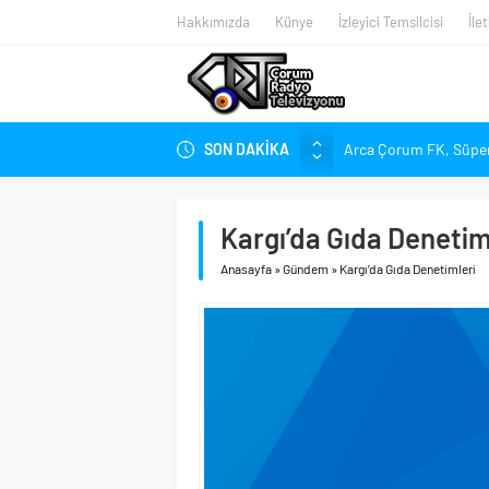
Hakkımızda
Künye
İzleyici Temsilcisi
İle
SON DAKİKA
Arca Çorum FK, Süper 
Kırmızı Kanatlar’dan K
Arca Çorum FK’nin Ye
Kargı’da Gıda Denetim
Arca Çorum FK’de İki 
Anasayfa
»
Gündem
»
Kargı’da Gıda Denetimleri
Tritikale ve Ayçiçeği T
Hastanede Emzirme Far
YEDAŞ, Genç Yetenekle
Perakende Sektörüne Ni