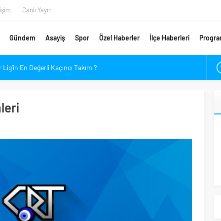
tişim
Canlı Yayın
Gündem
Asayiş
Spor
Özel Haberler
İlçe Haberleri
Progra
Lig’in En Değerli Kaçıncı Takımı?
adınlara Çağrı
ni Sponsorları Kim?
leri
İsim Gündemde, Bir İsim Ayrılıyor
arlalarında Verim Mesaisi
kındalığı Etkinliği
ri Arıyor
telikli Eleman Yetiştirilecek