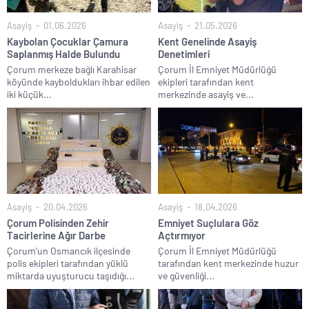
Asayiş
01.06.2026
Asayiş
21.05.2026
Kaybolan Çocuklar Çamura
Kent Genelinde Asayiş
Saplanmış Halde Bulundu
Denetimleri
Çorum merkeze bağlı Karahisar
Çorum İl Emniyet Müdürlüğü
köyünde kayboldukları ihbar edilen
ekipleri tarafından kent
iki küçük...
merkezinde asayiş ve...
Asayiş
20.04.2026
Asayiş
18.04.2026
Çorum Polisinden Zehir
Emniyet Suçlulara Göz
Tacirlerine Ağır Darbe
Açtırmıyor
Çorum’un Osmancık ilçesinde
Çorum İl Emniyet Müdürlüğü
polis ekipleri tarafından yüklü
tarafından kent merkezinde huzur
miktarda uyuşturucu taşıdığı...
ve güvenliği...