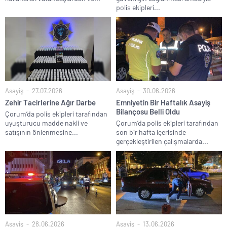
polis ekipleri...
Asayiş
27.07.2026
Asayiş
30.06.2026
Zehir Tacirlerine Ağır Darbe
Emniyetin Bir Haftalık Asayiş
Bilançosu Belli Oldu
Çorum’da polis ekipleri tarafından
uyuşturucu madde nakli ve
Çorum’da polis ekipleri tarafından
satışının önlenmesine...
son bir hafta içerisinde
gerçekleştirilen çalışmalarda...
Asayiş
28.06.2026
Asayiş
13.06.2026