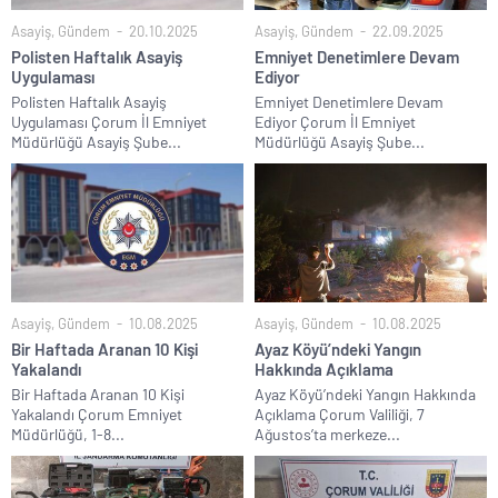
Asayiş
,
Gündem
20.10.2025
Asayiş
,
Gündem
22.09.2025
Polisten Haftalık Asayiş
Emniyet Denetimlere Devam
Uygulaması
Ediyor
Polisten Haftalık Asayiş
Emniyet Denetimlere Devam
Uygulaması Çorum İl Emniyet
Ediyor Çorum İl Emniyet
Müdürlüğü Asayiş Şube...
Müdürlüğü Asayiş Şube...
Asayiş
,
Gündem
10.08.2025
Asayiş
,
Gündem
10.08.2025
Bir Haftada Aranan 10 Kişi
Ayaz Köyü’ndeki Yangın
Yakalandı
Hakkında Açıklama
Bir Haftada Aranan 10 Kişi
Ayaz Köyü’ndeki Yangın Hakkında
Yakalandı Çorum Emniyet
Açıklama Çorum Valiliği, 7
Müdürlüğü, 1-8...
Ağustos’ta merkeze...