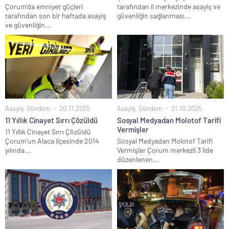
Çorum’da emniyet güçleri
tarafından il merkezinde asayiş ve
tarafından son bir haftada asayiş
güvenliğin sağlanması...
ve güvenliğin...
Asayiş
,
Gündem
20.11.2025
Asayiş
,
Gündem
21.10.2025
11 Yıllık Cinayet Sırrı Çözüldü
Sosyal Medyadan Molotof Tarifi
Vermişler
11 Yıllık Cinayet Sırrı Çözüldü
Çorum’un Alaca ilçesinde 2014
Sosyal Medyadan Molotof Tarifi
yılında...
Vermişler Çorum merkezli 3 ilde
düzenlenen...