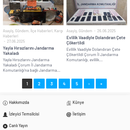
Asayiş
,
Gündem
,
İlçe Haberleri
,
Kargı
Asayiş
,
Gündem
26.06.2025
Haberleri
Evlilik Vaadiyle Dolandıran Çete
27.06.2025
Çökertildi
Yayla Hırsızlarını Jandarma
Evlilik Vaadiyle Dolandıran Çete
Yakaladı
Çökertildi Çorum İl Jandarma
Yayla Hırsızlarını Jandarma
Komutanlığı, evlilik...
Yakaladı Çorum İl Jandarma
Komutanlığı’na bağlı Jandarma...
1
2
3
4
5
›
»
Hakkımızda
Künye
İzleyici Temsilcisi
İletişim
Canlı Yayın