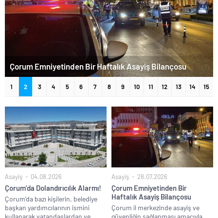
Çorum Emniyetinden Bir Haftalık Asayiş Bilançosu
1
2
3
4
5
6
7
8
9
10
11
12
13
14
15
Asayiş
04.08.2026
Asayiş
28.07.2026
Çorum’da Dolandırıcılık Alarmı!
Çorum Emniyetinden Bir
Haftalık Asayiş Bilançosu
Çorum’da bazı kişilerin, belediye
başkan yardımcılarının ismini
Çorum il merkezinde asayiş ve
kullanarak vatandaşlardan ve...
güvenliğin sağlanması amacıyla