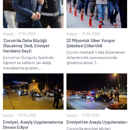
Asayiş
17.04.2026
Asayiş
13.04.2026
‘Çorum’da Daha Büyüğü
22 Milyonluk Siber Vurgun
Olacakmış’ Dedi, Emniyet
Şebekesi Çökertildi
Harekete Geçti
Çorum merkezli 4 ilde düzenlenen
Çorum’un Sungurlu ilçesinde
dolandırıcılık operasyonunda
öğrenci ve velilerin yer aldığı
gözaltına alınan 7...
mesajlaşma grupları...
Asayiş
07.04.2026
Asayiş
17.03.2026
Emniyet, Asayiş Uygulamalarına
Emniyetten Asayiş Uygulamaları
Devam Ediyor
Çorum’da emniyet güçleri