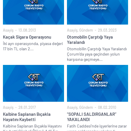
Asayiş
13.08.2013
Asayiş
,
Gündem
29.03.2023
Kaçak Sigara Operasyonu
Otomobilin Çarptığı Yaya
Yaralandı
İki ayrı operasyonda, piyasa değeri
17 bin TL olan 2...
Otomobilin Çarptığı Yaya Yaralandı
Çorum’da yaya geçinden yolun
karşısına geçmeye...
Asayiş
28.01.2017
Asayiş
,
Gündem
08.02.2010
Kalbine Saplanan Bıçakla
“SOPALI SALDIRGANLAR”
Hayatını Kaybetti
YAKALANDI
Kalbine Saplanan Bıçakla Hayatını
Fatih Caddesi'nde işyerlerine zarar