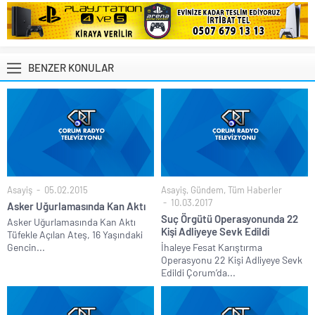
BENZER KONULAR
Asayiş
05.02.2015
Asayiş
,
Gündem
,
Tüm Haberler
10.03.2017
Asker Uğurlamasında Kan Aktı
Suç Örgütü Operasyonunda 22
Asker Uğurlamasında Kan Aktı
Kişi Adliyeye Sevk Edildi
Tüfekle Açılan Ateş, 16 Yaşındaki
Gencin...
İhaleye Fesat Karıştırma
Operasyonu 22 Kişi Adliyeye Sevk
Edildi Çorum’da...