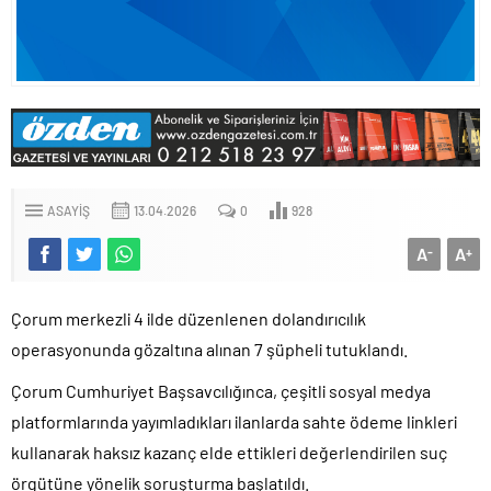
ASAYIŞ
13.04.2026
0
928
A
A
-
+
Çorum merkezli 4 ilde düzenlenen dolandırıcılık
operasyonunda gözaltına alınan 7 şüpheli tutuklandı.
Çorum Cumhuriyet Başsavcılığınca, çeşitli sosyal medya
platformlarında yayımladıkları ilanlarda sahte ödeme linkleri
kullanarak haksız kazanç elde ettikleri değerlendirilen suç
örgütüne yönelik soruşturma başlatıldı.