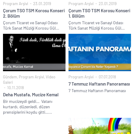
Program Arşivi
23.01.2019
Program Arşivi
23.01.2019
Çorum TSO TSM Korosu Konseri
Çorum TSO TSM Korosu Konseri
2. Bölüm
1. Bölüm
Çorum Ticaret ve Sanayi Odası
Çorum Ticaret ve Sanayi Odası
Türk Sanat Müziği Korosu Gül...
Türk Sanat Müziği Korosu Gül...
Gündem
,
Program Arşivi
,
Video
Program Arşivi
07.07.2018
Galeri
7 Temmuz Haftanın Panoraması
10.11.2018
7 Temmuz Haftanın Panoraması
Deha Mustafa, Mucize Kemal
Bir mucizeydi geldi… Vatanı
kurtardı, düzenledi, düzen
prensiplerini koydu gitti…...