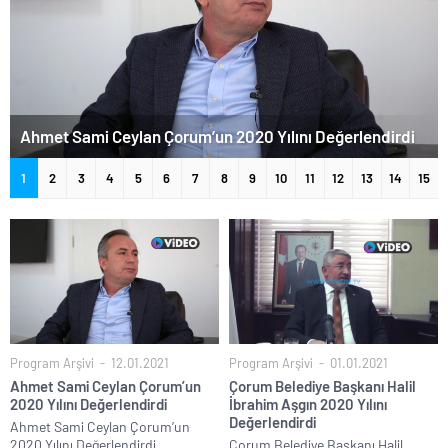
20 Yılını Değerlendirdi
1
2
3
4
5
6
7
8
9
10
11
12
13
14
15
Program Arşivi
12.01.2021
Program Arşivi
01.01.2021
Ahmet Sami Ceylan Çorum’un
Çorum Belediye Başkanı Halil
2020 Yılını Değerlendirdi
İbrahim Aşgın 2020 Yılını
Değerlendirdi
Ahmet Sami Ceylan Çorum’un
2020 Yılını Değerlendirdi
Çorum Belediye Başkanı Halil