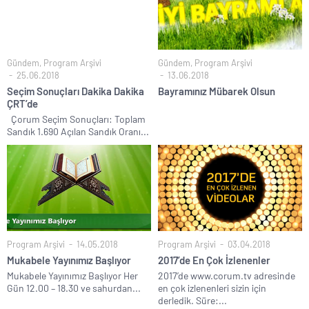
Gündem
,
Program Arşivi
Gündem
,
Program Arşivi
25.06.2018
13.06.2018
Seçim Sonuçları Dakika Dakika
Bayramınız Mübarek Olsun
ÇRT’de
Çorum Seçim Sonuçları: Toplam
Sandık 1.690 Açılan Sandık Oranı...
Program Arşivi
14.05.2018
Program Arşivi
03.04.2018
Mukabele Yayınımız Başlıyor
2017’de En Çok İzlenenler
Mukabele Yayınımız Başlıyor Her
2017’de www.corum.tv adresinde
Gün 12.00 – 18.30 ve sahurdan...
en çok izlenenleri sizin için
derledik. Süre:...