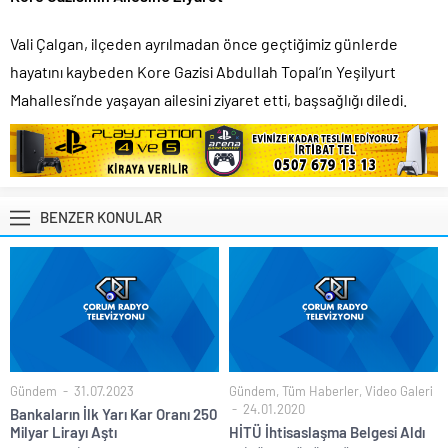
Vali Çalgan, ilçeden ayrılmadan önce geçtiğimiz günlerde
hayatını kaybeden Kore Gazisi Abdullah Topal’ın Yeşilyurt
Mahallesi’nde yaşayan ailesini ziyaret etti, başsağlığı diledi.
BENZER KONULAR
Gündem
31.07.2023
Gündem
,
Tüm Haberler
,
Video Galeri
24.01.2020
Bankaların İlk Yarı Kar Oranı 250
Milyar Lirayı Aştı
HİTÜ İhtisaslaşma Belgesi Aldı