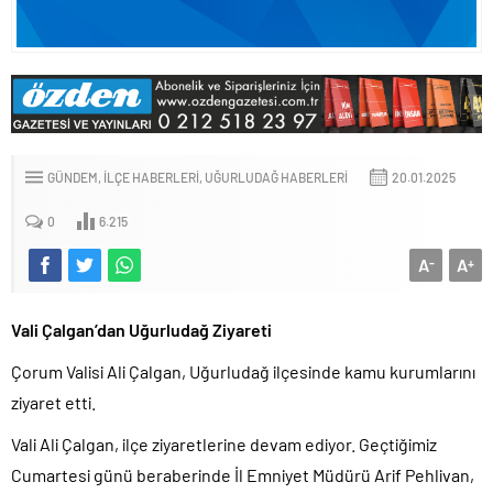
GÜNDEM
İLÇE HABERLERI
UĞURLUDAĞ HABERLERI
20.01.2025
0
6.215
A
A
-
+
Vali Çalgan’dan Uğurludağ Ziyareti
Çorum Valisi Ali Çalgan, Uğurludağ ilçesinde kamu kurumlarını
ziyaret etti.
Vali Ali Çalgan, ilçe ziyaretlerine devam ediyor. Geçtiğimiz
Cumartesi günü beraberinde İl Emniyet Müdürü Arif Pehlivan,