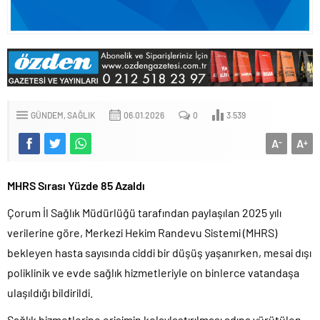
GÜNDEM
SAĞLIK
06.01.2026
0
3.539
A
A
-
+
MHRS Sırası Yüzde 85 Azaldı
Çorum İl Sağlık Müdürlüğü tarafından paylaşılan 2025 yılı
verilerine göre, Merkezi Hekim Randevu Sistemi (MHRS)
bekleyen hasta sayısında ciddi bir düşüş yaşanırken, mesai dışı
poliklinik ve evde sağlık hizmetleriyle on binlerce vatandaşa
ulaşıldığı bildirildi.
Sağlık hizmetlerine erişimin kolaylaştırılması adına yürütülen