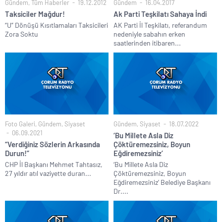
Gündem
,
Tüm Haberler
19.12.2012
Gündem
16.04.2017
Taksiciler Mağdur!
Ak Parti Teşkilatı Sahaya İndi
“U” Dönüşü Kısıtlamaları Taksicileri
AK Parti İl Teşkilatı, referandum
Zora Soktu
nedeniyle sabahın erken
saatlerinden itibaren...
Foto Galeri
,
Gündem
,
Siyaset
Gündem
,
Siyaset
18.07.2022
06.09.2021
‘Bu Millete Asla Diz
“Verdiğiniz Sözlerin Arkasında
Çöktüremezsiniz, Boyun
Durun!”
Eğdiremezsiniz’
CHP İl Başkanı Mehmet Tahtasız,
‘Bu Millete Asla Diz
27 yıldır atıl vaziyette duran...
Çöktüremezsiniz, Boyun
Eğdiremezsiniz’ Belediye Başkanı
Dr....