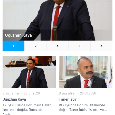
Oğuzhan Kaya
1
2
3
4
5
Biyografiler
29.01.2020
Biyografiler
29.01.2020
Oğuzhan Kaya
Taner İsbir
16 Eylül 1976’da Çorum’un Bayat
1960 yılında Çorum Ortaköy’de
ilçesinde doğdu. Baba adı
doğan Taner İsbir, ilk, orta ve...
Arslan,...