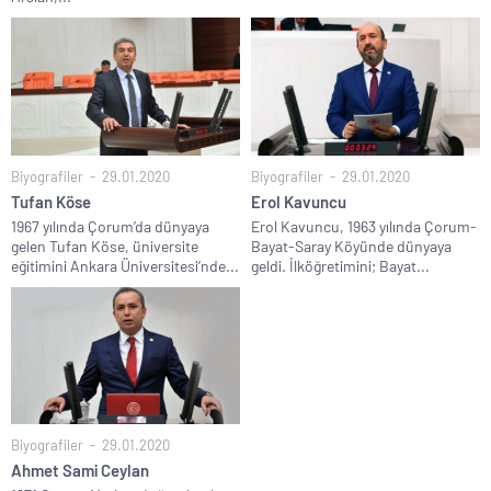
Biyografiler
29.01.2020
Biyografiler
29.01.2020
Tufan Köse
Erol Kavuncu
1967 yılında Çorum’da dünyaya
Erol Kavuncu, 1963 yılında Çorum-
gelen Tufan Köse, üniversite
Bayat-Saray Köyünde dünyaya
eğitimini Ankara Üniversitesi’nde...
geldi. İlköğretimini; Bayat...
Biyografiler
29.01.2020
Ahmet Sami Ceylan