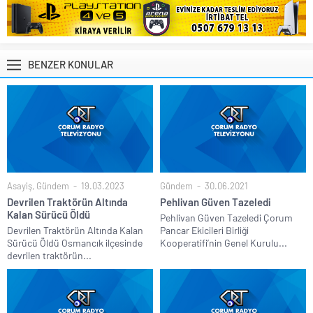
BENZER KONULAR
Asayiş
,
Gündem
19.03.2023
Gündem
30.06.2021
Devrilen Traktörün Altında
Pehlivan Güven Tazeledi
Kalan Sürücü Öldü
Pehlivan Güven Tazeledi Çorum
Devrilen Traktörün Altında Kalan
Pancar Ekicileri Birliği
Sürücü Öldü Osmancık ilçesinde
Kooperatifi’nin Genel Kurulu...
devrilen traktörün...