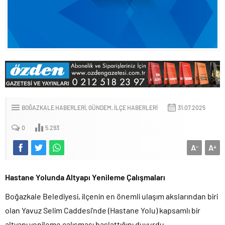
BOĞAZKALE HABERLERI
GÜNDEM
İLÇE HABERLERI
31.07.2025
0
5.293
A
A
-
+
Hastane Yolunda Altyapı Yenileme Çalışmaları
Boğazkale Belediyesi, ilçenin en önemli ulaşım akslarından biri
olan Yavuz Selim Caddesi’nde (Hastane Yolu) kapsamlı bir
altyapı yenileme çalışması başlattığını duyurdu.