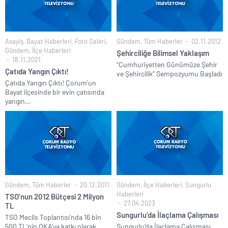
Asayiş
,
Bayat Haberleri
,
Foto Galeri
,
Gündem
,
Tüm Haberler
02.11.2012
Gündem
,
İlçe Haberleri
Şehirciliğe Bilimsel Yaklaşım
18.11.2021
“Cumhuriyetten Günümüze Şehir
Çatıda Yangın Çıktı!
ve Şehircilik” Sempozyumu Başladı
Çatıda Yangın Çıktı! Çorum’un
Bayat ilçesinde bir evin çatısında
yangın...
Gündem
,
Tüm Haberler
20.12.2011
Gündem
,
İlçe Haberleri
,
Sungurlu
Haberleri
TSO’nun 2012 Bütçesi 2 Milyon
27.04.2023
TL
Sungurlu’da İlaçlama Çalışması
TSO Meclis Toplantısı’nda 16 bin
500 TL’nin OKA’ya katkı olarak...
Sungurlu’da İlaçlama Çalışması