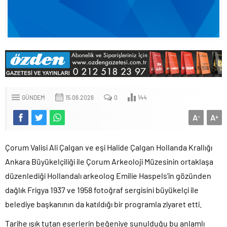
GÜNDEM
15.06.2026
0
144
A
A
-
+
Çorum Valisi Ali Çalgan ve eşi Halide Çalgan Hollanda Krallığı
Ankara Büyükelçiliği ile Çorum Arkeoloji Müzesinin ortaklaşa
düzenlediği Hollandalı arkeolog Emilie Haspels’in gözünden
dağlık Frigya 1937 ve 1958 fotoğraf sergisini büyükelçi ile
belediye başkanının da katıldığı bir programla ziyaret etti.
Tarihe ışık tutan eserlerin beğeniye sunulduğu bu anlamlı