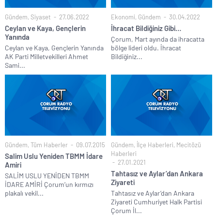
Gündem
,
Siyaset
27.06.2022
Ekonomi
,
Gündem
30.04.2022
Ceylan ve Kaya, Gençlerin
İhracat Bildiğiniz Gibi…
Yanında
Çorum, Mart ayında da ihracatta
Ceylan ve Kaya, Gençlerin Yanında
bölge lideri oldu. İhracat
AK Parti Milletvekilleri Ahmet
Bildiğiniz...
Sami...
Gündem
,
Tüm Haberler
09.07.2015
Gündem
,
İlçe Haberleri
,
Mecitözü
Haberleri
Salim Uslu Yeniden TBMM İdare
27.01.2021
Amiri
Tahtasız ve Aylar’dan Ankara
SALİM USLU YENİDEN TBMM
Ziyareti
İDARE AMİRİ Çorum’un kırmızı
plakalı vekil...
Tahtasız ve Aylar’dan Ankara
Ziyareti Cumhuriyet Halk Partisi
Çorum İl...