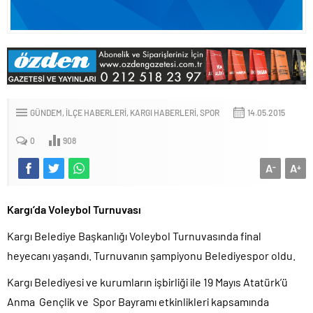
GÜNDEM
İLÇE HABERLERI
KARGI HABERLERI
SPOR
14.05.2015
0
908
A
A
-
+
Kargı’da Voleybol Turnuvası
Kargı Belediye Başkanlığı Voleybol Turnuvasında final
heyecanı yaşandı. Turnuvanın şampiyonu Belediyespor oldu.
Kargı Belediyesi ve kurumların işbirliği ile 19 Mayıs Atatürk’ü
Anma Gençlik ve Spor Bayramı etkinlikleri kapsamında