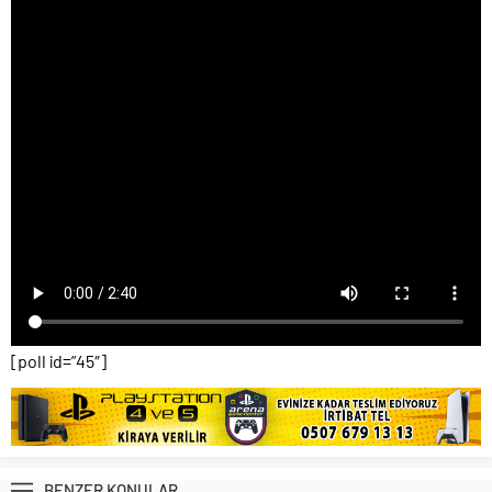
[poll id=”45″]
BENZER KONULAR