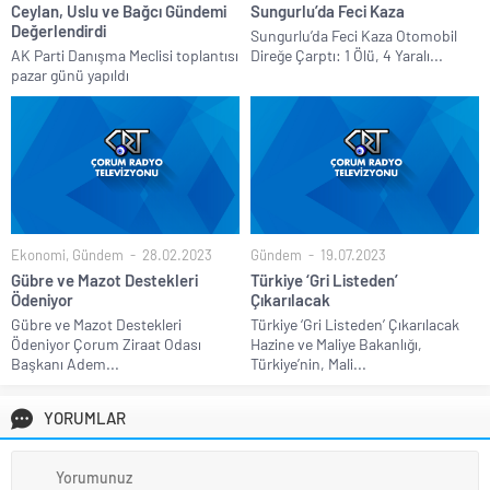
Ceylan, Uslu ve Bağcı Gündemi
Sungurlu’da Feci Kaza
Değerlendirdi
Sungurlu’da Feci Kaza Otomobil
AK Parti Danışma Meclisi toplantısı
Direğe Çarptı: 1 Ölü, 4 Yaralı...
pazar günü yapıldı
Ekonomi
,
Gündem
28.02.2023
Gündem
19.07.2023
Gübre ve Mazot Destekleri
Türkiye ‘Gri Listeden’
Ödeniyor
Çıkarılacak
Gübre ve Mazot Destekleri
Türkiye ‘Gri Listeden’ Çıkarılacak
Ödeniyor Çorum Ziraat Odası
Hazine ve Maliye Bakanlığı,
Başkanı Adem...
Türkiye’nin, Mali...
YORUMLAR