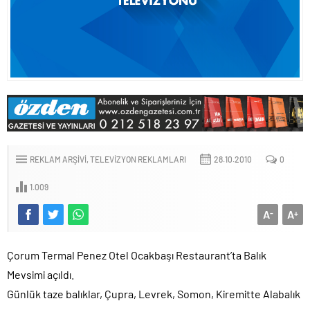
REKLAM ARŞIVI
TELEVIZYON REKLAMLARI
28.10.2010
0
1.009
A
A
-
+
Çorum Termal Penez Otel Ocakbaşı Restaurant’ta Balık
Mevsimi açıldı.
Günlük taze balıklar, Çupra, Levrek, Somon, Kiremitte Alabalık