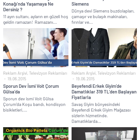
Konağı’nda Yaşamaya Ne
Siemens
Dersiniz ?
Dünya devi Siemens buzdolapları,
11 ayın sultanı, ayların en güzeli hoş
çamaşır ve bulaşık makinaları,
geldin ramazan! Ramazanı...
fırınlar ve...
Reklam Arşivi
,
Televizyon Reklamları
Reklam Arşivi
,
Televizyon Reklamları
19.06.2015
19.06.2015
Sporun Dev İsmi Voit Çorum
Beyefendi Erkek Giyim’de
Gülsa’da
Damatlıklar 319 TL’den Başlayan
Fiyatlarla
Sporun dev ismi Voit Gülsa
Çorum’da Koşu bandı, kondisyon
Savaş Giyim bünyesindeki
bisikletleri,...
Beyefendi Erkek Giyim Mağazası
sizlerin hizmetinde.
Damatlıklarda...