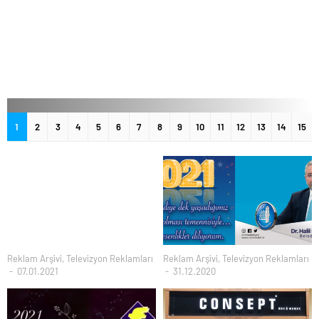
1
2
3
4
5
6
7
8
9
10
11
12
13
14
15
Reklam Arşivi
,
Televizyon Reklamları
Reklam Arşivi
,
Televizyon Reklamları
07.01.2021
31.12.2020