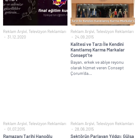
Reklam Arşivi
,
Televizyon Reklamları
Reklam Arşivi
,
Televizyon Reklamları
31.12.2020
24.09.2015
Kalitesi ve Tarzı İle Kendini
Kanıtlamış Karma Markalar
Consept’te
Bayan, erkek ve abiye reyonu
olarak hizmet veren Consept
Çorum’da...
Reklam Arşivi
,
Televizyon Reklamları
Reklam Arşivi
,
Televizyon Reklamları
01.07.2015
28.06.2015
Ramazanı Tarihi Hanoğlu
Sektörün Parlayan Yıldızı: Gülsa