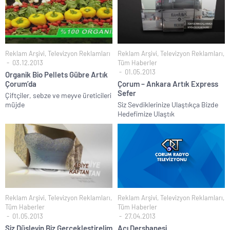
Reklam Arşivi
,
Televizyon Reklamları
Reklam Arşivi
,
Televizyon Reklamları
,
03.12.2013
Tüm Haberler
01.05.2013
Organik Bio Pellets Gübre Artık
Çorum’da
Çorum – Ankara Artık Express
Sefer
Çiftçiler, sebze ve meyve üreticileri
müjde
Siz Sevdiklerinize Ulaştıkça Bizde
Hedefimize Ulaştık
Reklam Arşivi
,
Televizyon Reklamları
,
Reklam Arşivi
,
Televizyon Reklamları
,
Tüm Haberler
Tüm Haberler
01.05.2013
27.04.2013
Siz Düşleyin Biz Gerçekleştirelim
Açı Dershanesi