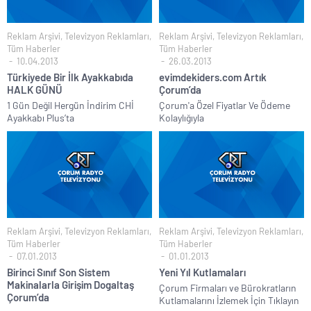
Reklam Arşivi
,
Televizyon Reklamları
,
Reklam Arşivi
,
Televizyon Reklamları
,
Tüm Haberler
Tüm Haberler
10.04.2013
26.03.2013
Türkiyede Bir İlk Ayakkabıda
evimdekiders.com Artık
HALK GÜNÜ
Çorum’da
1 Gün Değil Hergün İndirim CHİ
Çorum'a Özel Fiyatlar Ve Ödeme
Ayakkabı Plus’ta
Kolaylığıyla
Reklam Arşivi
,
Televizyon Reklamları
,
Reklam Arşivi
,
Televizyon Reklamları
,
Tüm Haberler
Tüm Haberler
07.01.2013
01.01.2013
Birinci Sınıf Son Sistem
Yeni Yıl Kutlamaları
Makinalarla Girişim Dogaltaş
Çorum Firmaları ve Bürokratların
Çorum’da
Kutlamalarını İzlemek İçin Tıklayın