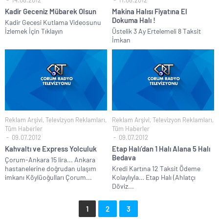
14.08.2012
11.08.2012
Kadir Geceniz Mübarek Olsun
Makina Halısı Fiyatına El
Dokuma Halı !
Kadir Gecesi Kutlama Videosunu
İzlemek İçin Tıklayın
Üstelik 3 Ay Ertelemeli 8 Taksit
İmkan
Reklam Arşivi
,
Televizyon Reklamları
,
Reklam Arşivi
,
Televizyon Reklamları
,
Tüm Haberler
Tüm Haberler
09.07.2012
09.07.2012
Kahvaltı ve Express Yolculuk
Etap Halı’dan 1 Halı Alana 5 Halı
Bedava
Çorum-Ankara 15 lira... Ankara
hastanelerine doğrudan ulaşım
Kredi Kartına 12 Taksit Ödeme
imkanı Köylüoğulları Çorum...
Kolaylıyla… Etap Halı (Ahlatçı
Döviz...
1
2
3