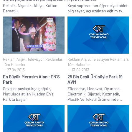
Gelinlik, Nişanlık, Abiye, Kaftan,
Kayıt yaptıran her öğrenciye tablet
Damatlık
bilgisayar, açı uzaktan eğitim tv...
Reklam Arşivi
,
Televizyon Reklamları
,
Reklam Arşivi
,
Televizyon Reklamları
,
Tüm Haberler
Tüm Haberler
27.04.2013
13.04.2013
En Büyük Merasim Alanı: EN’S
25 Bin Çeşit Ürünüyle Park 19
Park
AVM
Sevgiler paylaştıkça çoğalır,
Züccaciye, Hırdavat, Oyuncak,
Mutluluğa atılan ilk adım En's
Elektronik, Bijuteri, Kozmetik,
Park’ta başlar
Plastik Ve Tekstil Ürünlerinde...