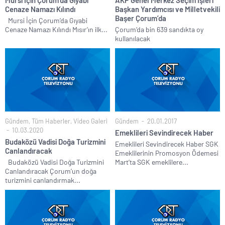
Mursi İçin Çorum’da Gıyabi
AKP Genel Merkez Seçim İşleri
Cenaze Namazı Kılındı
Başkan Yardımcısı ve Milletvekili
Başer Çorum’da
Mursi İçin Çorum’da Gıyabi
Cenaze Namazı Kılındı Mısır’ın ilk...
Çorum’da bin 639 sandıkta oy
kullanılacak
Gündem
,
Tüm Haberler
,
Video Galeri
Gündem
20.01.2017
10.03.2020
Emeklileri Sevindirecek Haber
Budaközü Vadisi Doğa Turizmini
Emeklileri Sevindirecek Haber SGK
Canlandıracak
Emeklilerinin Promosyon Ödemesi
Budaközü Vadisi Doğa Turizmini
Mart’ta SGK emeklilere...
Canlandıracak Çorum’un doğa
turizmini canlandırmak...