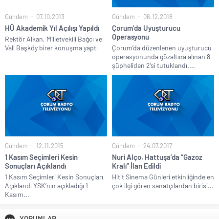
Gündem
07.10.2013
Gündem
06.12.2018
HÜ Akademik Yıl Açılışı Yapıldı
Çorum’da Uyuşturucu
Operasyonu
Rektör Alkan, Milletvekili Bağcı ve
Vali Başköy birer konuşma yaptı
Çorum’da düzenlenen uyuşturucu
operasyonunda gözaltına alınan 8
şüpheliden 2’si tutuklandı....
Gündem
12.11.2015
Gündem
24.07.2017
1 Kasım Seçimleri Kesin
Nuri Alço, Hattuşa’da “Gazoz
Sonuçları Açıklandı
Kralı” İlan Edildi
1 Kasım Seçimleri Kesin Sonuçları
Hitit Sinema Günleri etkinliğinde en
Açıklandı YSK’nın açıkladığı 1
çok ilgi gören sanatçılardan birisi...
Kasım...
YORUMLAR