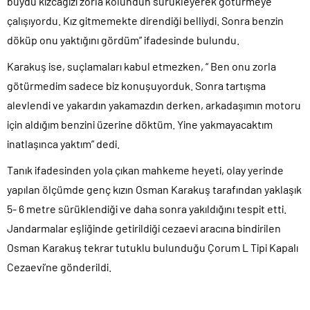
buydu kızcağızı zorla kolundun sürükleyerek götürmeye
çalışıyordu. Kız gitmemekte direndiği belliydi. Sonra benzin
döküp onu yaktığını gördüm” ifadesinde bulundu.
Karakuş ise, suçlamaları kabul etmezken, “ Ben onu zorla
götürmedim sadece biz konuşuyorduk. Sonra tartışma
alevlendi ve yakardın yakamazdın derken, arkadaşımın motoru
için aldığım benzini üzerine döktüm. Yine yakmayacaktım
inatlaşınca yaktım” dedi.
Tanık ifadesinden yola çıkan mahkeme heyeti, olay yerinde
yapılan ölçümde genç kızın Osman Karakuş tarafından yaklaşık
5- 6 metre sürüklendiği ve daha sonra yakıldığını tespit etti.
Jandarmalar eşliğinde getirildiği cezaevi aracına bindirilen
Osman Karakuş tekrar tutuklu bulunduğu Çorum L Tipi Kapalı
Cezaevi’ne gönderildi.