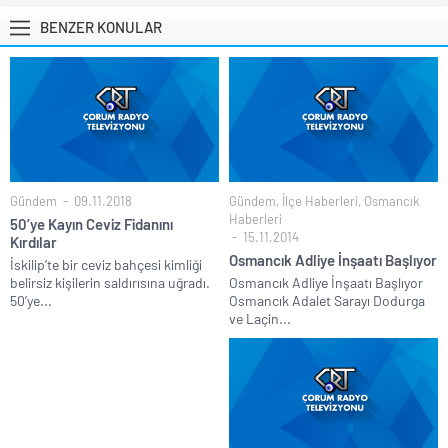
BENZER KONULAR
Gündem
09.11.2018
Gündem
,
İlçe Haberleri
,
Osmancık
Haberleri
50’ye Kayın Ceviz Fidanını
15.11.2014
Kırdılar
Osmancık Adliye İnşaatı Başlıyor
İskilip’te bir ceviz bahçesi kimliği
belirsiz kişilerin saldırısına uğradı.
Osmancık Adliye İnşaatı Başlıyor
50’ye...
Osmancık Adalet Sarayı Dodurga
ve Laçin...