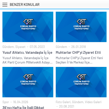
BENZER KONULAR
Gündem
,
Siyaset
07.05.2023
Gündem
26.01.2018
Yusuf Ahlatcı, Vatandaşla İç İçe
Muhtarlar CHP’yi Ziyaret Etti
Yusuf Ahlatcı, Vatandaşla İç İçe
Muhtarlar CHP’yi Ziyaret Etti Yeni
AK Parti Çorum Milletvekili Adayı...
Seçilen İl Ve Merkez İlçe...
Spor
16.04.2026
Foto Galeri
,
Gündem
,
Video Galeri
20.08.2021
36’ncı Hafta İle İlgili Dikkat