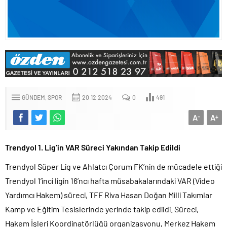
GÜNDEM
SPOR
20.12.2024
0
491
A
A
-
+
Trendyol 1. Lig’in VAR Süreci Yakından Takip Edildi
Trendyol Süper Lig ve Ahlatcı Çorum FK’nin de mücadele ettiği
Trendyol 1’inci ligin 16’ncı hafta müsabakalarındaki VAR (Video
Yardımcı Hakem) süreci, TFF Riva Hasan Doğan Milli Takımlar
Kamp ve Eğitim Tesislerinde yerinde takip edildi. Süreci,
Hakem İşleri Koordinatörlüğü organizasyonu, Merkez Hakem