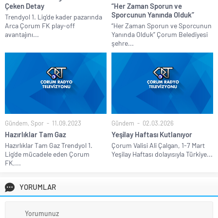
Çeken Detay
“Her Zaman Sporun ve
Sporcunun Yanında Olduk”
Trendyol 1. Lig’de kader pazarında
Arca Çorum FK play-off
“Her Zaman Sporun ve Sporcunun
avantajını...
Yanında Olduk” Çorum Belediyesi
şehre...
Gündem
,
Spor
11.09.2023
Gündem
02.03.2026
Hazırlıklar Tam Gaz
Yeşilay Haftası Kutlanıyor
Hazırlıklar Tam Gaz Trendyol 1.
Çorum Valisi Ali Çalgan, 1-7 Mart
Lig’de mücadele eden Çorum
Yeşilay Haftası dolayısıyla Türkiye...
FK,...
YORUMLAR