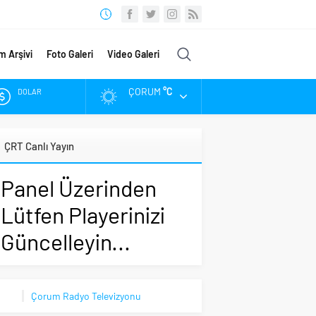
m Arşivi
Foto Galeri
Video Galeri
ÇORUM
°C
DOLAR
EURO
ÇRT Canlı Yayın
ALTIN
Panel Üzerinden
BIST
Lütfen Playerinizi
Güncelleyin...
Çorum Radyo Televizyonu