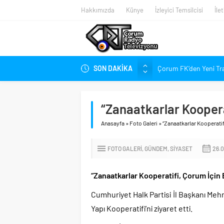
Hakkımızda
Künye
İzleyici Temsilcisi
İle
SON DAKİKA
Çorum FK’den Yeni Tr
Çorum’da Ailelere Ücr
Hastanede Nurcan Ba
“Zanaatkarlar Koopera
Arca Çorum FK’nin Kas
Anasayfa
»
Foto Galeri
»
“Zanaatkarlar Kooperatif
Arca Çorum FK’nin Haz
Kupa Takvimi Belli O
FOTO GALERI
GÜNDEM
SIYASET
26.0
Dünya Şampiyonu Çoru
1. Lig’de Yeni Sezon B
“Zanaatkarlar Kooperatifi, Çorum İçin
Cumhuriyet Halk Partisi İl Başkanı Meh
Yapı Kooperatifi’ni ziyaret etti.