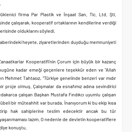
.
üklenici firma Par Plastik ve İnşaat San. Tic. Ltd. Şti.
sinde çalışarak, kooperatif ortaklarının kendilerine verdiği
risinde olduklarını söyledi.
beraberindeki heyete, ziyaretlerinden duyduğu memnuniyeti
anaatkarlar Kooperatifi’nin Çorum için büyük bir kazanç
 bugüne kadar emeği geçenlere teşekkür eden ve “Allah
n Mehmet Tahtasız, “Türkiye genelinde benzeri var mıdır
r proje olmuş. Çalışmalar da esnafımız adına sevindirici
 fedakarca çalışan Başkan Mustafa Fındıkcı uyumlu çalışan
übeli bir müteahhit var burada. İnanıyorum ki bu ekip kısa
itirip hak sahiplerine teslim edecektir ancak bu tür
ı yaşanmaması lazım. O nedenle de devletin kooperatiflere
 diye konuştu.