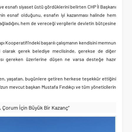
e esnafı siyaset üstü gördüklerini belirten CHP İl Başkanı
min esnaf olduğunu, esnafın iyi kazanması halinde hem
ağladığını, hem de vereceği vergilerle devletin bütçesine
apı Kooperatifi’ndeki başarılı çalışmanın kendisini memnun
ti olarak gerek belediye meclisinde, gerekse de diğer
ası gereken üzerlerine düşen ne varsa desteğe hazır
yen, yaşatan, bugünlere getiren herkese teşekkür ettiğini
zun mevcut başkan Mustafa Fındıkçı ve tüm yöneticilerin
, Çorum İçin Büyük Bir Kazanç”