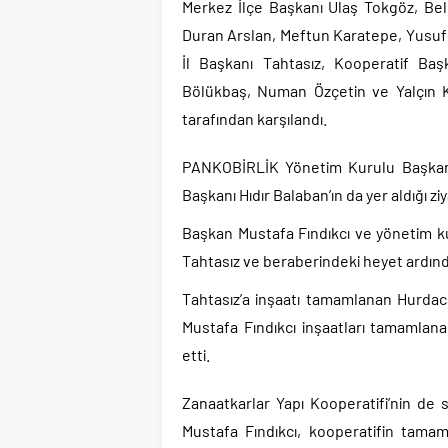
Merkez İlçe Başkanı Ulaş Tokgöz, Bele
Duran Arslan, Meftun Karatepe, Yusuf S
İl Başkanı Tahtasız, Kooperatif Baş
Bölükbaş, Numan Özçetin ve Yalçın Keş
tarafından karşılandı.
PANKOBİRLİK Yönetim Kurulu Başkanı
Başkanı Hıdır Balaban’ın da yer aldığı zi
Başkan Mustafa Fındıkcı ve yönetim k
Tahtasız ve beraberindeki heyet ardınd
Tahtasız’a inşaatı tamamlanan Hurdacı
Mustafa Fındıkcı inşaatları tamamlana
etti.
Zanaatkarlar Yapı Kooperatifi’nin de se
Mustafa Fındıkcı, kooperatifin tama