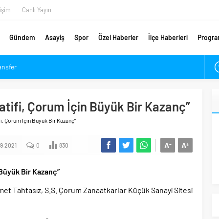
tişim
Canlı Yayın
Gündem
Asayiş
Spor
Özel Haberler
İlçe Haberleri
Progra
ansfer
etsiz Danışmanlık Desteği
ykam’a Veda
tifi, Çorum İçin Büyük Bir Kazanç”
ımpaşa ve Beşiktaş Maçı Tarihleri Belli Oldu
i, Çorum İçin Büyük Bir Kazanç”
ırlık Maçı Karnesi
ldu: Arca Çorum FK Kupaya Ne Zaman Dahil Olacak?
A
A
-
+
9.2021
0
830
m’da Coşkuyla Karşılandı
ugün Açılıyor
 Büyük Bir Kazanç”
met Tahtasız, S.S. Çorum Zanaatkarlar Küçük Sanayi Sitesi