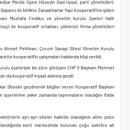
diye Meclis Üyesi Hüseyin Gazi Uysal, parti yöneticileri;
apancı ile birlikte Zanaatkarlar Yapı Kooperatifi’ne giden
kanı Mustafa Fındıkcı ve yönetim kurulu üyeleri Halit
çi ile kooperatif ortakları, yüklenici firma yöneticileri
 Ahmet Pehlivan, Çorum Sanayi Sitesi Yönetim Kurulu
yarette kooperatifin çalışmaları hakkında bilgi verildi.
urulu üyeleriyle bir süre görüşen CHP İl Başkanı Mehmet
an da kooperatif inşaat alanına gezdi.
lar Sitesini gezdirerek bilgiler veren Kooperatif Başkanı
n işyerlerine yakın zamanda taşınmaların olacağını ifade
ktörlerin ayrı ayrı siteler halinde olacağının altını çizen
mlandığında kent merkezinde bulunan çoğu sektöre ait