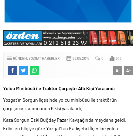
GÜNDEM
YOZGAT HABERLERI
27.05.2015
0
803
A
A
-
+
Yolcu Minibüsü ile Traktör Çarpıştı: Altı Kişi Yaralandı
Yozgat’ın Sorgun ilçesinde yolcu minibüsü ile traktörün
çarpışması sonucunda 6 kişi yaralandı.
Kaza Sorgun Eski Buğday Pazar Kavşağında meydana geldi.
Edinilen bilgiye göre Yozgat’tan Kadışehri İlçesine yolcu