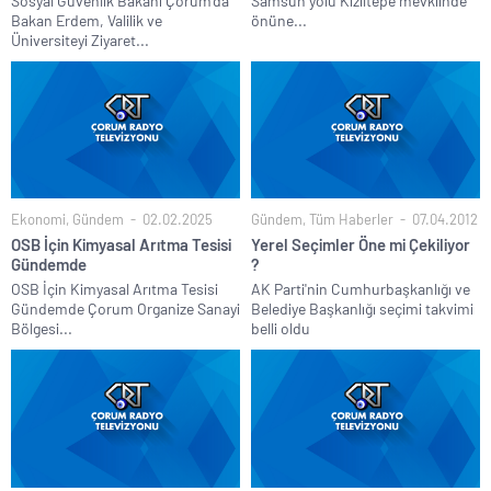
Sosyal Güvenlik Bakanı Çorum’da
Samsun yolu Kızıltepe mevkiinde
Bakan Erdem, Valilik ve
önüne...
Üniversiteyi Ziyaret...
Ekonomi
,
Gündem
02.02.2025
Gündem
,
Tüm Haberler
07.04.2012
OSB İçin Kimyasal Arıtma Tesisi
Yerel Seçimler Öne mi Çekiliyor
Gündemde
?
OSB İçin Kimyasal Arıtma Tesisi
AK Parti'nin Cumhurbaşkanlığı ve
Gündemde Çorum Organize Sanayi
Belediye Başkanlığı seçimi takvimi
Bölgesi...
belli oldu