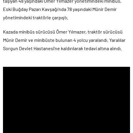
taşıyan 48 yaşındaki Ömer Yılmazer yönetimindeki minibüs,
Eski Buğday Pazarı Kavşağı’nda 78 yaşındaki Münir Demir
yönetimindeki traktörle çarpıştı.
Kazada minibüs sürücüsü Ömer Yılmazer, traktör sürücüsü
Münir Demir ve minibüste bulunan 4 yolcu yaralandı. Yaralılar
Sorgun Devlet Hastanesi’ne kaldırılarak tedavi altına alındı.