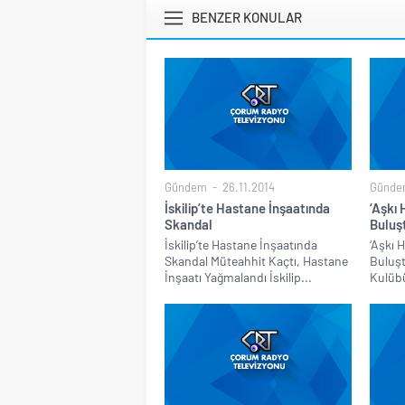
BENZER KONULAR
Gündem
26.11.2014
Günde
İskilip’te Hastane İnşaatında
‘Aşkı 
Skandal
Buluş
İskilip’te Hastane İnşaatında
‘Aşkı 
Skandal Müteahhit Kaçtı, Hastane
Buluşt
İnşaatı Yağmalandı İskilip...
Kulübü