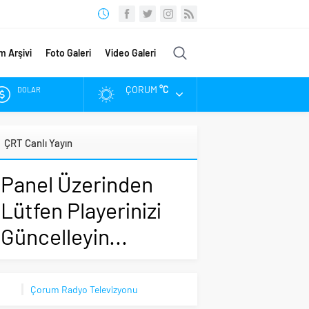
m Arşivi
Foto Galeri
Video Galeri
ÇORUM
°C
DOLAR
EURO
ÇRT Canlı Yayın
ALTIN
Panel Üzerinden
BIST
Lütfen Playerinizi
Güncelleyin...
Çorum Radyo Televizyonu