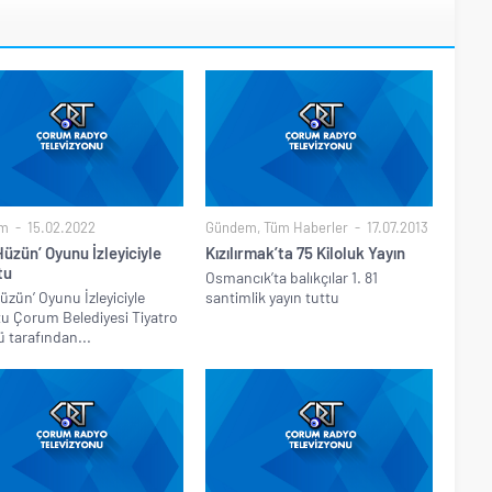
m
15.02.2022
Gündem
,
Tüm Haberler
17.07.2013
Hüzün’ Oyunu İzleyiciyle
Kızılırmak’ta 75 Kiloluk Yayın
tu
Osmancık’ta balıkçılar 1. 81
Hüzün’ Oyunu İzleyiciyle
santimlik yayın tuttu
u Çorum Belediyesi Tiyatro
 tarafından...