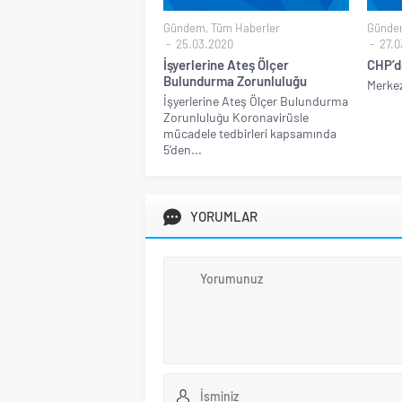
Gündem
,
Tüm Haberler
Günde
25.03.2020
27.0
İşyerlerine Ateş Ölçer
CHP’d
Bulundurma Zorunluluğu
Merkez
İşyerlerine Ateş Ölçer Bulundurma
Zorunluluğu Koronavirüsle
mücadele tedbirleri kapsamında
5’den...
YORUMLAR