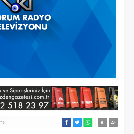
A
A
-
+
748