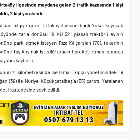
Ortaköy ilçesinde meydana gelen 2 trafik kazasında 1 kişi
öldü, 2 kişi yaralandı.
Alınan bilgiye göre, Ortaköy ilçesine bağlı Yukarıkuyucak
köyünde tarla dönüşü 19 KU 521 plakalı traktörü evinin
önüne park etmek isteyen Rıza Kılıçarslan (70), tekerinin
önüne taş koymak istediği aracın hareket etmesi sonucu
hayatını kaybetti.
unun 2. kilometresinde ise İsmail Topçu yönetimindeki 19
ğan (38) ile Nuriye Küçükçatalbaş’a (55) çarptı. Yaralanan
et Hastanesine sevk edildi.