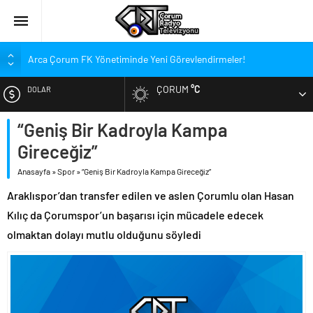
Arca Çorum FK Yönetiminde Yeni Görevlendirmeler!
Galatasaray’da Moraller Bozuk
ÇORUM
°C
DOLAR
Kırmızı-Siyahlılar, Fenerbahçe’ye Mağlup Oldu
Çorum’da Vatandaşlara Profesyonel Aile Danışmanlığı Hizmeti
“Geniş Bir Kadroyla Kampa
EURO
Sendika Yöneticileriyle İŞKUR’da İstişare
Gireceğiz”
ALTIN
İskilip’te Yatırım ve Gelişim Zirvesi
Anasayfa
»
Spor
»
“Geniş Bir Kadroyla Kampa Gireceğiz”
Ortaköy’de Cemevlerine Tefrişat Desteği
Araklıspor’dan transfer edilen ve aslen Çorumlu olan Hasan
BIST
Adem Özel’den Vali Çalgan’a Ziyaret
Kılıç da Çorumspor’un başarısı için mücadele edecek
olmaktan dolayı mutlu olduğunu söyledi