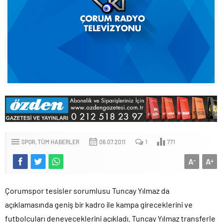
SPOR
TÜM HABERLER
06.07.2011
1
771
A
A
-
+
Çorumspor tesisler sorumlusu Tuncay Yılmaz da
açıklamasında geniş bir kadro ile kampa gireceklerini ve
futbolcuları deneyeceklerini açıkladı. Tuncay Yılmaz transferle