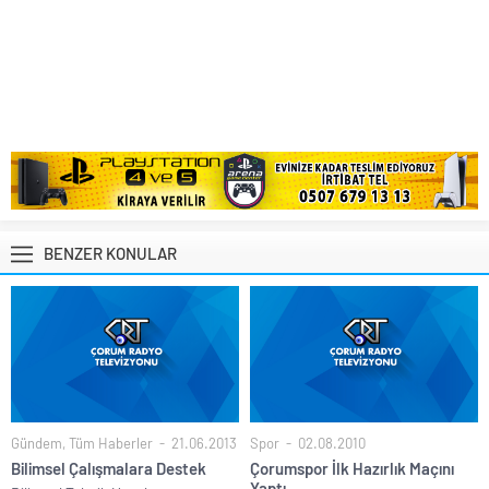
BENZER KONULAR
Gündem
,
Tüm Haberler
21.06.2013
Spor
02.08.2010
Bilimsel Çalışmalara Destek
Çorumspor İlk Hazırlık Maçını
Yaptı