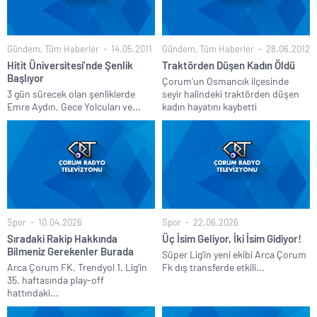
Gündem
,
Tüm Haberler
14.05.2011
Gündem
,
Tüm Haberler
28.06.2012
Hitit Üniversitesi’nde Şenlik
Traktörden Düşen Kadın Öldü
Başlıyor
Çorum'un Osmancık ilçesinde
3 gün sürecek olan şenliklerde
seyir halindeki traktörden düşen
Emre Aydın, Gece Yolcuları ve...
kadın hayatını kaybetti
Spor
10.04.2026
Spor
22.06.2026
Sıradaki Rakip Hakkında
Üç İsim Geliyor, İki İsim Gidiyor!
Bilmeniz Gerekenler Burada
Süper Lig’in yeni ekibi Arca Çorum
Arca Çorum FK, Trendyol 1. Lig’in
Fk dış transferde etkili...
35. haftasında play-off
hattındaki...