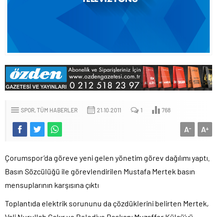
SPOR
TÜM HABERLER
21.10.2011
1
768
A
A
-
+
Çorumspor’da göreve yeni gelen yönetim görev dağılımı yaptı.
Basın Sözcülüğü ile görevlendirilen Mustafa Mertek basın
mensuplarının karşısına çıktı
Toplantıda elektrik sorununu da çözdüklerini belirten Mertek,
Vali Nurullah Çakır ve Belediye Başkanı Muzaffer Külcü’yü