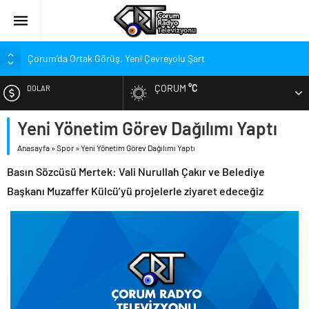
Çorum’da Ortak Görüş, Yeni Çevreyolu Şart
Belediye Meclisi Toplandı
ÇORUM
°C
DOLAR
Süper Lig’de Transfer Piyasası Alev Alev Yanıyor
Gökel’den Çorum’a: Balçık’ın Yükünü Hafifletmeliyiz
Yeni Yönetim Görev Dağılımı Yaptı
EURO
Kırmızı-Siyahlılarda Yeni Rota Çorum mu, İstanbul mu?
Anasayfa
»
Spor
»
Yeni Yönetim Görev Dağılımı Yaptı
ALTIN
Penetra, Süper Lig’in En Değerli Kaçıncı Stoperi Oldu?
Basın Sözcüsü Mertek: Vali Nurullah Çakır ve Belediye
Arca Çorum FK Yeni Sponsorunu Açıkladı
Başkanı Muzaffer Külcü’yü projelerle ziyaret edeceğiz
BIST
Stadyumdaki Hazırlıklar Denetlendi