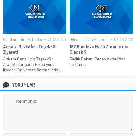
Gündem
,
Tüm Haberler
21.12.2023
Gündem
,
Tüm Haberler
02.04.2012
Ankara Gezisi İçin Teşekkür
182 Randevu Hattı Zorunlu mu
Ziyareti
Olacak ?
Ankara Gezisi İçin Teşekkür
Sağlık Bakanı Recep Akdağ'dan
Ziyareti Sungurlu Belediyesi,
açıklama
ilçedeki üniversite öğrencilerini...
YORUMLAR