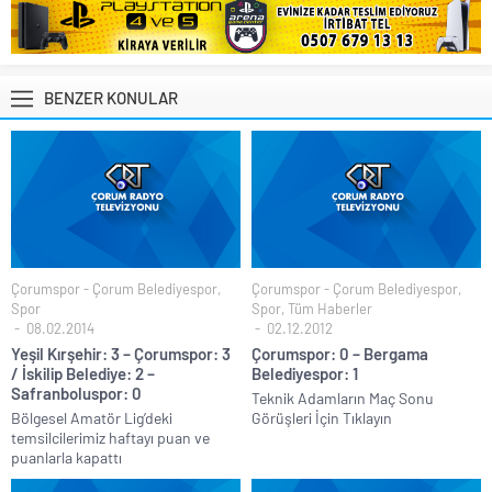
BENZER KONULAR
Çorumspor - Çorum Belediyespor
,
Çorumspor - Çorum Belediyespor
,
Spor
Spor
,
Tüm Haberler
08.02.2014
02.12.2012
Yeşil Kırşehir: 3 – Çorumspor: 3
Çorumspor: 0 – Bergama
/ İskilip Belediye: 2 –
Belediyespor: 1
Safranboluspor: 0
Teknik Adamların Maç Sonu
Bölgesel Amatör Lig’deki
Görüşleri İçin Tıklayın
temsilcilerimiz haftayı puan ve
puanlarla kapattı