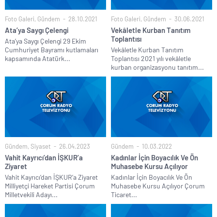
Foto Galeri
,
Gündem
28.10.2021
Foto Galeri
,
Gündem
30.06.2021
Ata’ya Saygı Çelengi
Vekâletle Kurban Tanıtım
Toplantısı
Ata’ya Saygı Çelengi 29 Ekim
Cumhuriyet Bayramı kutlamaları
Vekâletle Kurban Tanıtım
kapsamında Atatürk...
Toplantısı 2021 yılı vekâletle
kurban organizasyonu tanıtım...
Gündem
,
Siyaset
26.04.2023
Gündem
10.03.2022
Vahit Kayrıcı’dan İŞKUR’a
Kadınlar İçin Boyacılık Ve Ön
Ziyaret
Muhasebe Kursu Açılıyor
Vahit Kayrıcı’dan İŞKUR’a Ziyaret
Kadınlar İçin Boyacılık Ve Ön
Milliyetçi Hareket Partisi Çorum
Muhasebe Kursu Açılıyor Çorum
Milletvekili Adayı...
Ticaret...