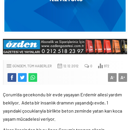
GÜNDEM
TÜM HABERLER
12.12.2012
0
972
A
A
-
+
Çorum’da gecekondu bir evde yaşayan Erdemir ailesi yardım
bekliyor. Adeta bir insanlık dramının yaşandığı evde, 1
yaşındaki çocuklarıyla birlikte beton zeminde yatan karı koca
yaşam mücadelesi veriyor.
Alaca ilçesinden bir ay önce Çorum’a taşınan ailenin