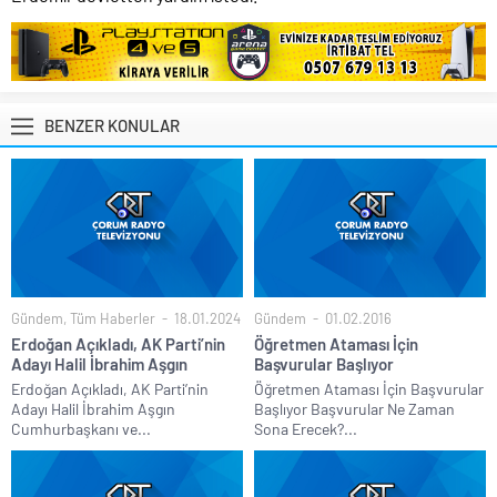
BENZER KONULAR
Gündem
,
Tüm Haberler
18.01.2024
Gündem
01.02.2016
Erdoğan Açıkladı, AK Parti’nin
Öğretmen Ataması İçin
Adayı Halil İbrahim Aşgın
Başvurular Başlıyor
Erdoğan Açıkladı, AK Parti’nin
Öğretmen Ataması İçin Başvurular
Adayı Halil İbrahim Aşgın
Başlıyor Başvurular Ne Zaman
Cumhurbaşkanı ve...
Sona Erecek?...