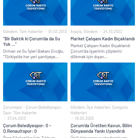
Gündem
,
Tüm Haberler
01.03.2013
Asayiş
,
Gündem
24.10.2022
“Bir Baktık ki Çorum’da da Su
Market Çalışanı Kadın Bıçaklandı
Yok …”
Market Çalışanı Kadın Bıçaklandı
Orman ve Su İşleri Bakanı Eroğlu,
Çorum’da işyerinin çöplerini
"Türkiye'de her yeri şantiyeye...
dökmek için dışarı...
Çorumspor - Çorum Belediyespor
,
Gündem
,
İlçe Haberleri
,
Sungurlu
Spor
,
Tüm Haberler
Haberleri
27.04.2013
19.03.2025
Çorum Belediyespor: 0 –
Çorum’da Üretilen Kavun, Bilim
O.Renaultspor: 0
Dünyasında Yankı Uyandırdı
Özet Görüntüler İçin Tıklayın
Ünlü kimyager ve akademisyen