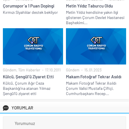
Çorumspor’a 1 Puan Dopingi
Metin Yıldız Taburcu Oldu
Kırmızı Siyahlılar destek bekliyor
Metin Yıldız kendisine yakın ilgi
gösteren Çorum Devlet Hastanesi
Başhekimi...
Gündem
,
Tüm Haberler
17.10.2011
Gündem
15.01.2023
Külcü, Şengül’ü Ziyaret Etti
Makam Fotoğraf Tekrar Asıldı
Külcü, Çorum Ağır Ceza
Makam Fotoğraf Tekrar Asıldı
Başkanlığı’na atanan Yılmaz
Çorum Valisi Mustafa Çiftçi,
Şengül’ü ziyaret etti
Cumhurbaşkanı Recep...
YORUMLAR