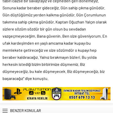
tabiri caizse bir savaştayız ve cepheden geri dönemeyiz.
Sonuna kadar beraber gideceğiz. Gün sahip çıkma günüdür.
Gün düştüğümüz yerden kalkma günüdür. Gün Çorumlunun
takımına sahip çıkma günüdür. Kaptan Oğuzhan Yalçın olarak
sizlere sözüm sözdür bir gün olsun bu sevdadan
vazgeçmeyeceğim. Bana güvenin. Ben size güveniyorum. En
ufak kardeşimden en yaşlı amcama kadar kupayı bu
memlekete getireceğiz ve size sözümdür o kupayı hep
beraber kaldıracağız. Yalnız bırakmayın bizleri. Bu yolda
herkesin istediği bizim birbirimize düşmemiz. Biz
düşmeyeceğiz, bu kale düşmeyecek. Biz düşmeyeceğiz, biz
başaracağız” diye konuştu.
BENZER KONULAR