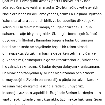
Çorum FK, Pazar günü Amed Sportif Faaliyetleri evinde
ağırladı. Kırmızı-siyahlılar, maçtan 2-0’lık mağlubiyetle ayrıldı.
Maçın ardından bir açıklama yapan Çorum FK Başkanı Oğuzhan
Yalçın, taraftara seslendi, birlik ve beraberliğe dikkat çekti.
Yalçın, “Bu iki resim bizi şampiyonluğa götürecek. Bugün
sahamızda ağır bir yenilgi aldık. Sizler gibi bende çok üzüntü
duyuyorum. İlkokul yıllarımdan bugüne kadar Çorumspor
harici ne aklımda ne hayalimde başka bir takım olmadı
olmayacakta. Bu takımın başına geçerken tek inandığım ve
güvendiğim Çorumspor’un gerçek taraftarları idi. Sizler beni
hiç yalnız bırakmadınız. O kadar duygu doluyum ki anlatamam.
Beni yakinen tanıyanlar iyi bilirler hiçbir zaman pes etmem
etmeyeceğim. Sizlerin bana verdiği o güçle bu takımı kurduk
ve şuan maç eksiğimiz ile ikinci sırada bulunuyoruz.
İnsanoğluyuz hata yapabiliriz. Bugünde Serkan kardeşim hata
yaptı. Tepkinizi anlıyorum, kızmakta, üzülmekte haklısınız. Şuan