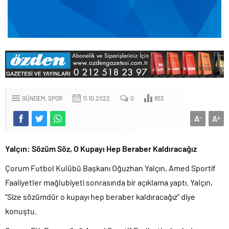
GÜNDEM
SPOR
11.10.2022
0
853
A
A
-
+
Yalçın: Sözüm Söz, O Kupayı Hep Beraber Kaldıracağız
Çorum Futbol Kulübü Başkanı Oğuzhan Yalçın, Amed Sportif
Faaliyetler mağlubiyeti sonrasında bir açıklama yaptı. Yalçın,
“Size sözümdür o kupayı hep beraber kaldıracağız” diye
konuştu.