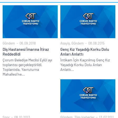
Gündem
06.09.2018
Asayiş
,
Gündem
08.08.2015
Diş Hastanesi İmarına İtiraz
Genç Kız Yaşadığı Korku Dolu
Reddedildi
Anları Anlattı
Çorum Belediye Meclisi Eylül ayı
İntikam İçin Kaçırılmış Genç Kız
toplantısı gerçekleştirildi.
Yaşadığı Korku Dolu Anları
Toplantıda, Yavruturna
Anlattı...
Mahallesi’ne...
Spor
08.10.2013
Gündem
,
Tüm Haberler
13.07.2011