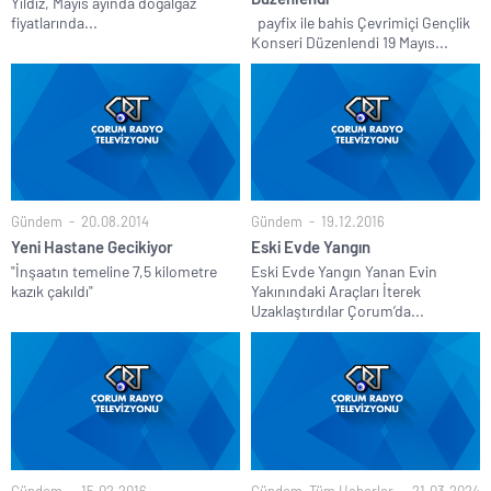
Yıldız, Mayıs ayında doğalgaz
fiyatlarında...
payfix ile bahis Çevrimiçi Gençlik
Konseri Düzenlendi 19 Mayıs...
Gündem
20.08.2014
Gündem
19.12.2016
Yeni Hastane Gecikiyor
Eski Evde Yangın
"İnşaatın temeline 7,5 kilometre
Eski Evde Yangın Yanan Evin
kazık çakıldı"
Yakınındaki Araçları İterek
Uzaklaştırdılar Çorum’da...
Gündem
15.02.2016
Gündem
,
Tüm Haberler
21.03.2024