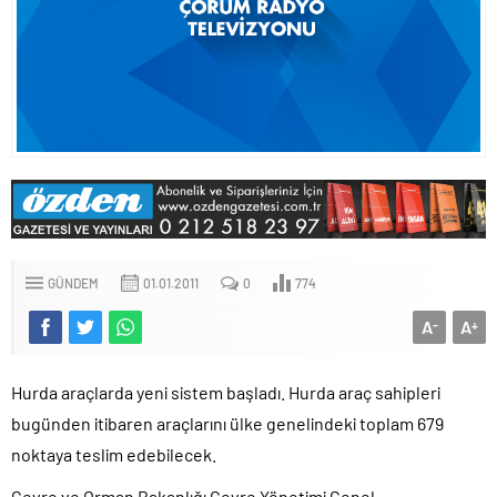
GÜNDEM
01.01.2011
0
774
A
A
-
+
Hurda araçlarda yeni sistem başladı. Hurda araç sahipleri
bugünden itibaren araçlarını ülke genelindeki toplam 679
noktaya teslim edebilecek.
Çevre ve Orman Bakanlığı Çevre Yönetimi Genel