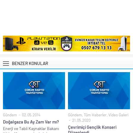
BENZER KONULAR
Gündem
02.05.2014
Gündem
,
Tüm Haberler
,
Video Galeri
21.05.2020
Doğalgaza Bu Ay Zam Var mı?
Çevrimiçi Gençlik Konseri
Enerji ve Tabii Kaynaklar Bakanı
Düzenlendi