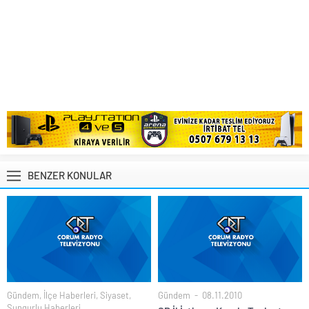
BENZER KONULAR
Gündem
,
İlçe Haberleri
,
Siyaset
,
Gündem
08.11.2010
Sungurlu Haberleri