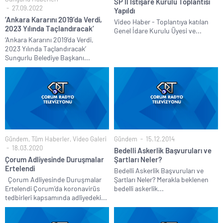
SP İl İstişare Kurulu Toplantısı
27.09.2022
Yapıldı
‘Ankara Kararını 2019’da Verdi,
Video Haber - Toplantıya katılan
2023 Yılında Taçlandıracak’
Genel İdare Kurulu Üyesi ve...
‘Ankara Kararını 2019’da Verdi,
2023 Yılında Taçlandıracak’
Sungurlu Belediye Başkanı...
Gündem
,
Tüm Haberler
,
Video Galeri
Gündem
15.12.2014
18.03.2020
Bedelli Askerlik Başvuruları ve
Çorum Adliyesinde Duruşmalar
Şartları Neler?
Ertelendi
Bedelli Askerlik Başvuruları ve
Çorum Adliyesinde Duruşmalar
Şartları Neler? Merakla beklenen
Ertelendi Çorum’da koronavirüs
bedelli askerlik...
tedbirleri kapsamında adliyedeki...