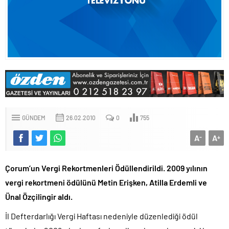
GÜNDEM
26.02.2010
0
755
A
A
-
+
Çorum’un Vergi Rekortmenleri Ödüllendirildi. 2009 yılının
vergi rekortmeni ödülünü Metin Erişken, Atilla Erdemli ve
Ünal Özçilingir aldı.
İl Defterdarlığı Vergi Haftası nedeniyle düzenlediği ödül