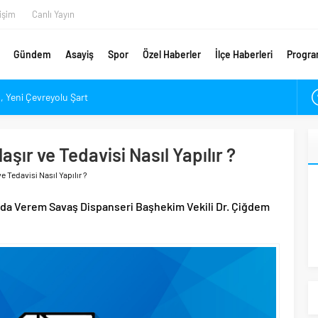
tişim
Canlı Yayın
Gündem
Asayiş
Spor
Özel Haberler
İlçe Haberleri
Progra
 Yeni Çevreyolu Şart
ndı
Piyasası Alev Alev Yanıyor
aşır ve Tedavisi Nasıl Yapılır ?
çık’ın Yükünü Hafifletmeliyiz
e Tedavisi Nasıl Yapılır ?
Yeni Rota Çorum mu, İstanbul mu?
En Değerli Kaçıncı Stoperi Oldu?
ı da Verem Savaş Dispanseri Başhekim Vekili Dr. Çiğdem
ponsorunu Açıkladı
ar Denetlendi