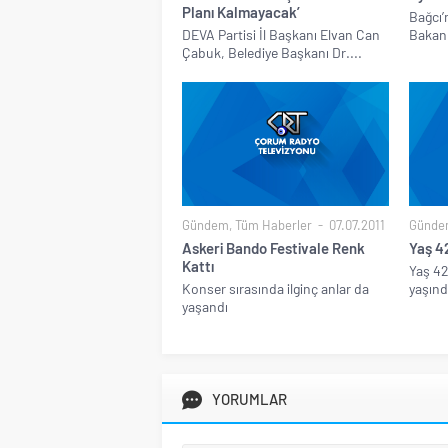
Planı Kalmayacak’
Bağcı’
DEVA Partisi İl Başkanı Elvan Can
Bakanl
Çabuk, Belediye Başkanı Dr....
Gündem
,
Tüm Haberler
07.07.2011
Günde
Askeri Bando Festivale Renk
Yaş 4
Kattı
Yaş 42
Konser sırasında ilginç anlar da
yaşınd
yaşandı
YORUMLAR