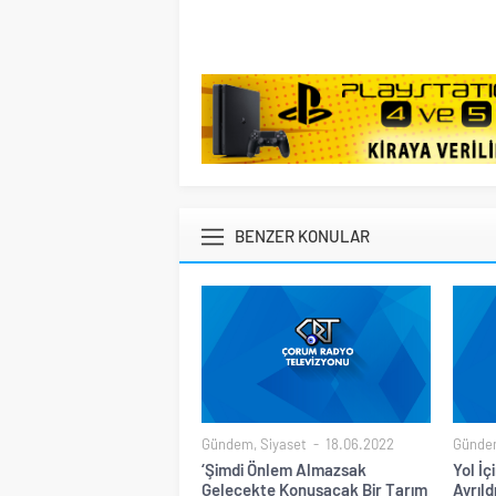
BENZER KONULAR
Gündem
,
Siyaset
18.06.2022
Günde
‘Şimdi Önlem Almazsak
Yol İç
Gelecekte Konuşacak Bir Tarım
Ayrıld