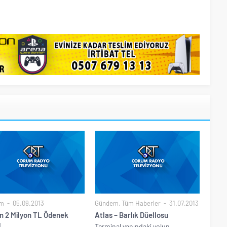
m
05.09.2013
Gündem
,
Tüm Haberler
31.07.2013
in 2 Milyon TL Ödenek
Atlas – Barlık Düellosu
ı
Terminal yanındaki yolun