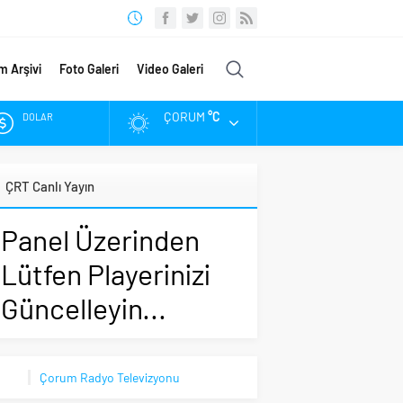
m Arşivi
Foto Galeri
Video Galeri
ÇORUM
°C
DOLAR
EURO
ÇRT Canlı Yayın
ALTIN
Panel Üzerinden
BIST
Lütfen Playerinizi
Güncelleyin...
Çorum Radyo Televizyonu