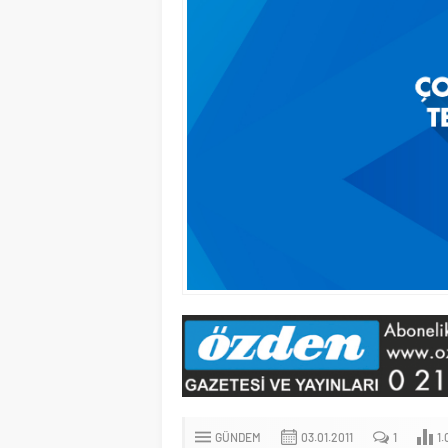
GÜNDEM
03.01.2011
1
1.