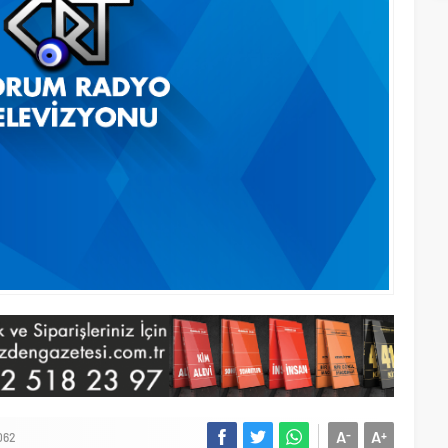
A
A
-
+
062