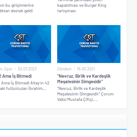
nın bu girişimlerine
kapatılması ve Burger King
ıktan destek geldi
tartışması
m
,
Spor
30.07.2023
Gündem
19.03.2021
2 Ama İş Bitmedi
“Nevruz, Birlik ve Kardeşlik
Meşalesinin Simgesidir”
 Ama İş Bitmedi Altay’ın 42
aki futbolcuları İbrahim...
“Nevruz, Birlik ve Kardeşlik
Meşalesinin Simgesidir” Çorum
Valisi Mustafa Çiftçi,...