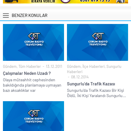
BENZER KONULAR
Gündem
,
Tüm Haberler
13.12.2011
Gündem
,
İlçe Haberleri
,
Sungurlu
Haberleri
Çalışmalar Neden Uzadı ?
08.12.2014
Olaya müteahhit cephesinden
Sungurlu’da Trafik Kazası
bakıldığında planlamaya uymayan
bazı aksaklıklar var
Sungurlu’da Trafik Kazası Bir Kişi
Öldü, İki Kişi Yaralandı Sungurlu...