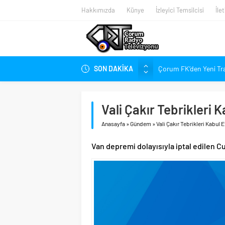
Hakkımızda
Künye
İzleyici Temsilcisi
İle
SON DAKİKA
Çorum FK’den Yeni Tr
Çorum’da Ailelere Ücr
Hastanede Nurcan Ba
Vali Çakır Tebrikleri K
Arca Çorum FK’nin Kas
Anasayfa
»
Gündem
»
Vali Çakır Tebrikleri Kabul E
Arca Çorum FK’nin Haz
Kupa Takvimi Belli O
Van depremi dolayısıyla iptal edilen C
Dünya Şampiyonu Çoru
1. Lig’de Yeni Sezon B