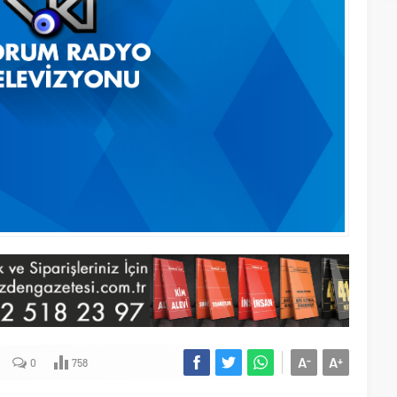
A
A
-
+
0
758