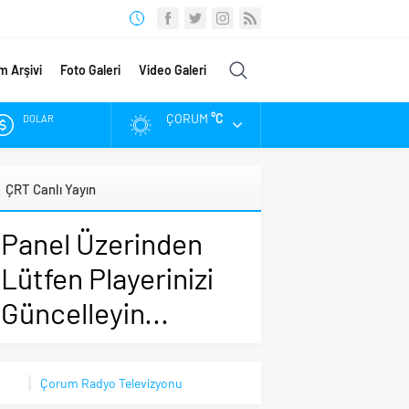
m Arşivi
Foto Galeri
Video Galeri
ÇORUM
°C
DOLAR
EURO
ÇRT Canlı Yayın
ALTIN
Panel Üzerinden
BIST
Lütfen Playerinizi
Güncelleyin...
Çorum Radyo Televizyonu