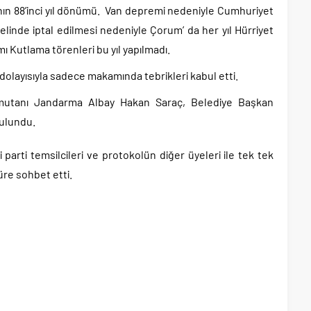
nın 88’inci yıl dönümü. Van depremi nedeniyle Cumhuriyet
linde iptal edilmesi nedeniyle Çorum’ da her yıl Hürriyet
 Kutlama törenleri bu yıl yapılmadı.
ı dolayısıyla sadece makamında tebrikleri kabul etti.
 Komutanı Jandarma Albay Hakan Saraç, Belediye Başkan
bulundu.
i parti temsilcileri ve protokolün diğer üyeleri ile tek tek
üre sohbet etti.