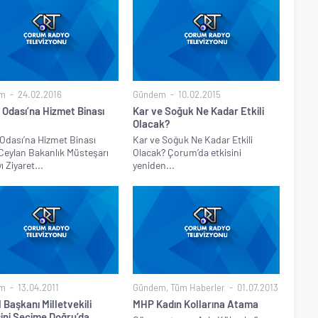
m
24.02.2016
Gündem
10.02.2015
 Odası’na Hizmet Binası
Kar ve Soğuk Ne Kadar Etkili
Olacak?
 Odası’na Hizmet Binası
Kar ve Soğuk Ne Kadar Etkili
Ceylan Bakanlık Müsteşarı
Olacak? Çorum’da etkisini
yı Ziyaret...
yeniden...
m
13.04.2011
Gündem
,
Tüm Haberler
01.07.2013
 Başkanı Milletvekili
MHP Kadın Kollarına Atama
sini Seçime Doğru’da