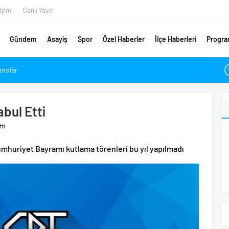
tişim
Canlı Yayın
Gündem
Asayiş
Spor
Özel Haberler
İlçe Haberleri
Progra
ansfer
etsiz Danışmanlık Desteği
ykam’a Veda
abul Etti
ımpaşa ve Beşiktaş Maçı Tarihleri Belli Oldu
tti
ırlık Maçı Karnesi
ldu: Arca Çorum FK Kupaya Ne Zaman Dahil Olacak?
umhuriyet Bayramı kutlama törenleri bu yıl yapılmadı
m’da Coşkuyla Karşılandı
ugün Açılıyor