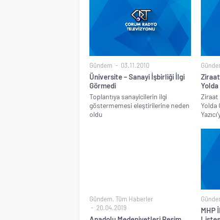
Gündem
03.11.2010
Günde
Üniversite – Sanayi İşbirliği İlgi
Ziraat
Görmedi
Yolda
Toplantıya sanayicilerin ilgi
Ziraat
göstermemesi eleştirilerine neden
Yolda 
oldu
Yazıcı’
Gündem
,
Tüm Haberler
Günde
20.04.2019
MHP İl
Anadolu Medeniyetleri Resim
Liste