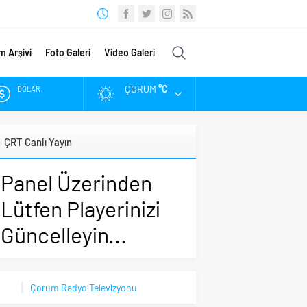
m Arşivi
Foto Galeri
Video Galeri
ÇORUM
°C
DOLAR
EURO
ÇRT Canlı Yayın
ALTIN
Panel Üzerinden
BIST
Lütfen Playerinizi
Güncelleyin...
Çorum Radyo Televizyonu