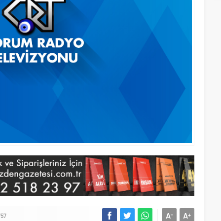
A
A
-
+
757