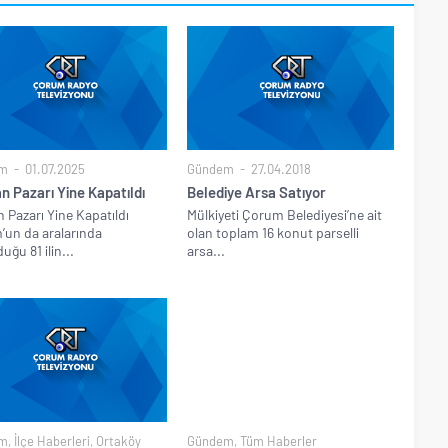
m
01.07.2025
Gündem
27.04.2018
n Pazarı Yine Kapatıldı
Belediye Arsa Satıyor
 Pazarı Yine Kapatıldı
Mülkiyeti Çorum Belediyesi’ne ait
un da aralarında
olan toplam 16 konut parselli
uğu 81 ilin...
arsa...
m
,
İlçe Haberleri
,
Ortaköy
Gündem
,
Tüm Haberler