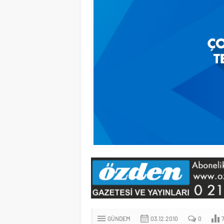
GÜNDEM
03.12.2010
0