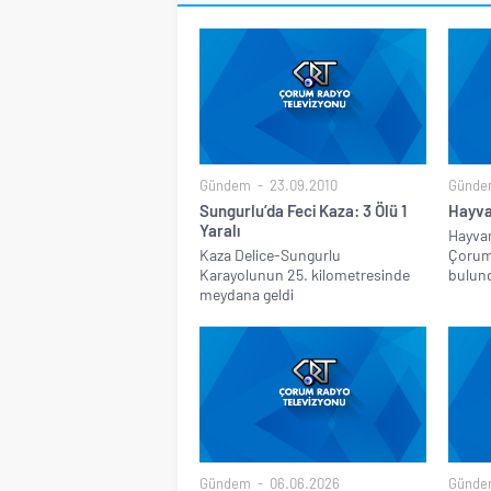
Gündem
23.09.2010
Günde
Sungurlu’da Feci Kaza: 3 Ölü 1
Hayva
Yaralı
Hayvan
Kaza Delice-Sungurlu
Çorum’
Karayolunun 25. kilometresinde
bulund
meydana geldi
Gündem
06.06.2026
Günde