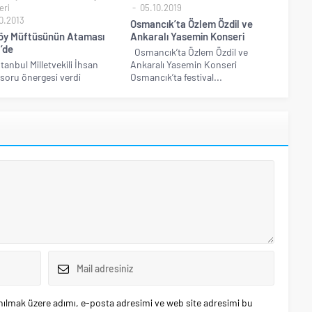
eri
05.10.2019
0.2013
Osmancık’ta Özlem Özdil ve
öy Müftüsünün Ataması
Ankaralı Yasemin Konseri
’de
Osmancık’ta Özlem Özdil ve
tanbul Milletvekili İhsan
Ankaralı Yasemin Konseri
soru önergesi verdi
Osmancık’ta festival...
nılmak üzere adımı, e-posta adresimi ve web site adresimi bu