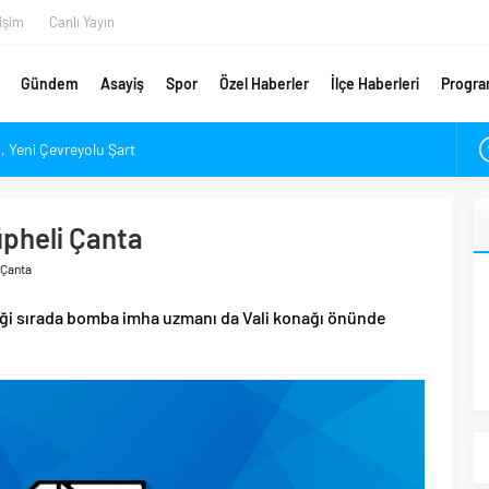
tişim
Canlı Yayın
Gündem
Asayiş
Spor
Özel Haberler
İlçe Haberleri
Progra
 Yeni Çevreyolu Şart
ndı
Piyasası Alev Alev Yanıyor
üpheli Çanta
çık’ın Yükünü Hafifletmeliyiz
 Çanta
Yeni Rota Çorum mu, İstanbul mu?
En Değerli Kaçıncı Stoperi Oldu?
diği sırada bomba imha uzmanı da Vali konağı önünde
ponsorunu Açıkladı
ar Denetlendi