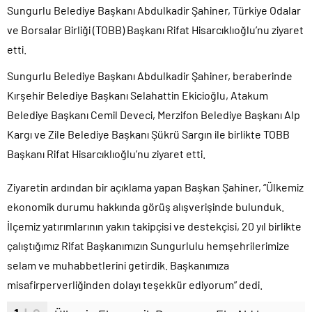
etimesgut
Sungurlu Belediye Başkanı Abdulkadir Şahiner, Türkiye Odalar
escort
ve Borsalar Birliği (TOBB) Başkanı Rifat Hisarcıklıoğlu’nu ziyaret
eryaman
etti.
escort
Sungurlu Belediye Başkanı Abdulkadir Şahiner, beraberinde
sincan
Kırşehir Belediye Başkanı Selahattin Ekicioğlu, Atakum
escort
Belediye Başkanı Cemil Deveci, Merzifon Belediye Başkanı Alp
etlik
Kargı ve Zile Belediye Başkanı Şükrü Sargın ile birlikte TOBB
escort
Başkanı Rifat Hisarcıklıoğlu’nu ziyaret etti.
keçiören
escort
Ziyaretin ardından bir açıklama yapan Başkan Şahiner, “Ülkemiz
kızılay
ekonomik durumu hakkında görüş alışverişinde bulunduk.
escort
İlçemiz yatırımlarının yakın takipçisi ve destekçisi, 20 yıl birlikte
çankaya
çalıştığımız Rifat Başkanımızın Sungurlulu hemşehrilerimize
escort
selam ve muhabbetlerini getirdik. Başkanımıza
rus
misafirperverliğinden dolayı teşekkür ediyorum” dedi.
escort