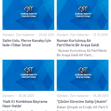
Gündem
,
Tüm Haberler
29.02.2012
Gündem
,
Tüm Haberler
12.10.2019
Salim Uslu, Merve Kavakçı İçin
Numan Kurtulmuş Ak
İade-i İtibar İstedi
Parti’lilerle Bir Araya Geldi
Numan Kurtulmuş Ak Parti’lilerle
Bir Araya Geldi AK Parti...
Gündem
26.06.2023
Gündem
,
Tüm Haberler
05.08.2013
‘Halk Et Kombinası Bayrama
“Çözüm Sürecine Sahip Çıkalım”
Hazır Halde’
Bakan Şimşek ve Eroğlu AK Parti İl