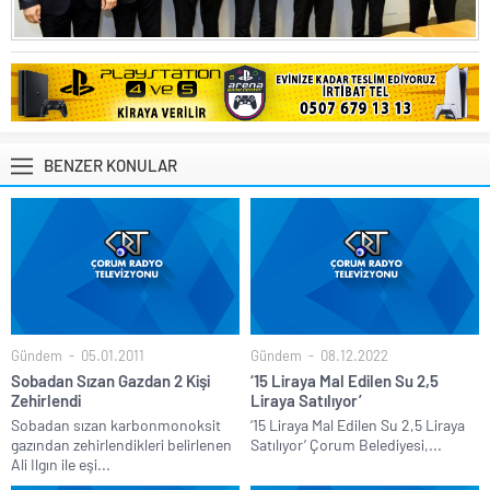
BENZER KONULAR
Gündem
05.01.2011
Gündem
08.12.2022
Sobadan Sızan Gazdan 2 Kişi
‘15 Liraya Mal Edilen Su 2,5
Zehirlendi
Liraya Satılıyor’
Sobadan sızan karbonmonoksit
‘15 Liraya Mal Edilen Su 2,5 Liraya
gazından zehirlendikleri belirlenen
Satılıyor’ Çorum Belediyesi,...
Ali Ilgın ile eşi...