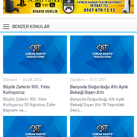
BENZER KONULAR
Gündem
30.08.2022
Gündem
07.11.2017
Büyük Zaferin 100. Yılını
Banyoda Doğurduğu Altı Aylık
Kutluyoruz
Bebeği Dışarı Attı
Büyük Zaferin 100. Yılını
Banyoda Doğurduğu Altı Aylık
Kutluyoruz 30 Ağustos Zafer
Bebeği Dışarı Attı 18 Yaşındaki
Bayramı ve...
Genç...