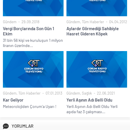
Gündem
29.09.2018
Gündem
,
Tüm Haberler
04.04.2012
Vergi Borçlarında Son Gün 1
Aylardır Görmediği Sahibiyle
Ekim
Hasret Gideren Köpek
31 bin 56 kişi ve kuruluşun 1 milyon
liranın üzerinde...
Gündem
,
Tüm Haberler
07.01.2013
Gündem
,
Sağlık
22.06.2021
Kar Geliyor
Yerli Aşının Adı Belli Oldu
Meteorolojiden Çorum’a Uyarı !
Yerli Aşının Adı Belli Oldu Yerli
aşıda faz 3 çalışması...
YORUMLAR