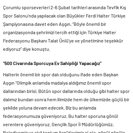
Çorumlu sporseverleri 2-6 Şubat tarihleri arasında Tevfik Kış
Spor Salonu’nda yapılacak olan Büyükler Ferdi Halter Türkiye
Şampiyonasına davet eden Aşgın, “Böyle önemli bir
organizasyonda şehrimizi tercih ettiği için Türkiye Halter
Federasyonu Başkanı Talat Ünlü’ye ve yönetimine teşekkür
ediyoruz” diye konuştu.
“500 Civarında Sporcuya Ev Sahipliği Yapacağız”
Halterin önemli bir spor dalı olduğunu ifade eden Başkan
Aşgın “Olimpik anlamda madalya aldığımız önemli spor
dallarından birisi. Bütün spor dallarında olduğu gibi halter spor
dalımız bundan sonra hem ilimizde hem de ülkemizde güçlü bir
şekilde yoluna devam edecek. Biz bu anlamda
federasyonumuza güveniyoruz. Bu halter sporuna gönül
verenlere güveniyoruz. Gençlik Spor İl Müdürlüğümüz,
Belediyemiz ve sivil toplum örgütlerimiz el ele, gönül gönüle,