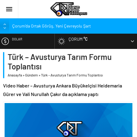
Çorum’da Ortak Görüş, Yeni Çevreyolu Şart
Belediye Meclisi Toplandı
ÇORUM
°C
DOLAR
Süper Lig’de Transfer Piyasası Alev Alev Yanıyor
Gökel’den Çorum’a: Balçık’ın Yükünü Hafifletmeliyiz
Türk – Avusturya Tarım Formu
EURO
Kırmızı-Siyahlılarda Yeni Rota Çorum mu, İstanbul mu?
Toplantısı
ALTIN
Penetra, Süper Lig’in En Değerli Kaçıncı Stoperi Oldu?
Anasayfa
»
Gündem
»
Türk – Avusturya Tarım Formu Toplantısı
Arca Çorum FK Yeni Sponsorunu Açıkladı
Video Haber – Avusturya Ankara Büyükelçisi Heidemaria
BIST
Stadyumdaki Hazırlıklar Denetlendi
Gürer ve Vali Nurullah Çakır da açıklama yaptı