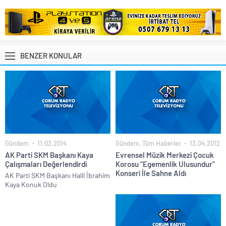
BENZER KONULAR
Gündem
11.03.2014
Gündem
,
Tüm Haberler
13.04.2012
AK Parti SKM Başkanı Kaya
Evrensel Müzik Merkezi Çocuk
Çalışmaları Değerlendirdi
Korosu “Egemenlik Ulusundur”
Konseri İle Sahne Aldı
AK Parti SKM Başkanı Halil İbrahim
Kaya Konuk Oldu