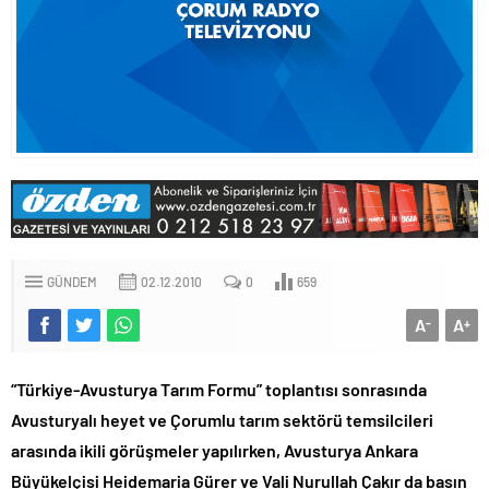
GÜNDEM
02.12.2010
0
659
A
A
-
+
“Türkiye-Avusturya Tarım Formu” toplantısı sonrasında
Avusturyalı heyet ve Çorumlu tarım sektörü temsilcileri
arasında ikili görüşmeler yapılırken, Avusturya Ankara
Büyükelçisi Heidemaria Gürer ve Vali Nurullah Çakır da basın