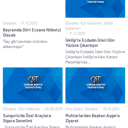
Gündem
11.10.2013
Gündem
,
İlçe Haberleri
,
İskilip
Haberleri
Bayramda Dört Eczane Nöbetçi
11.11.2022
Olacak
İskilip’te Ecdadın İzleri Gün
"İlaç gibi tanıtılan ürünlere
Yüzüne Çıkarılıyor
aldanmayın"
İskilip’te Ecdadın İzleri Gün Yüzüne
Çıkarılıyor İskilip’te Hacı Karani
Mezarlığı’nda...
Gündem
,
Tüm Haberler
26.09.2019
Foto Galeri
,
Gündem
19.10.2021
Sungurlu’da Özel Araçlara
Muhtarlardan Başkan Aşgın’a
Sigara Denetimi
Ziyaret
Sungurlu’da Özel Araçlara Sigara
Muhtarlardan Başkan Aşgın’a