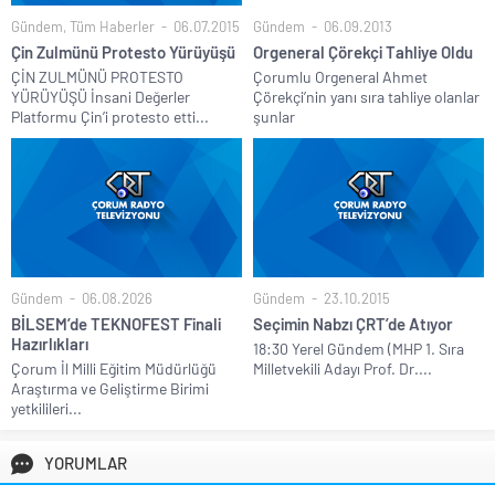
Gündem
,
Tüm Haberler
06.07.2015
Gündem
06.09.2013
Çin Zulmünü Protesto Yürüyüşü
Orgeneral Çörekçi Tahliye Oldu
ÇİN ZULMÜNÜ PROTESTO
Çorumlu Orgeneral Ahmet
YÜRÜYÜŞÜ İnsani Değerler
Çörekçi’nin yanı sıra tahliye olanlar
Platformu Çin’i protesto etti...
şunlar
Gündem
06.08.2026
Gündem
23.10.2015
BİLSEM’de TEKNOFEST Finali
Seçimin Nabzı ÇRT’de Atıyor
Hazırlıkları
18:30 Yerel Gündem (MHP 1. Sıra
Çorum İl Milli Eğitim Müdürlüğü
Milletvekili Adayı Prof. Dr....
Araştırma ve Geliştirme Birimi
yetkilileri...
YORUMLAR