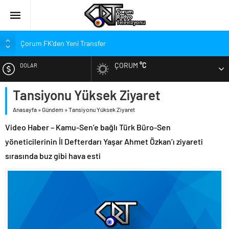
Çorum FK’den Yeni Transfer
Çorum’da Ailelere Ücretsiz Danışmanlık Desteği
ÇORUM
°C
DOLAR
Hastanede Nurcan Baykam’a Veda
Arca Çorum FK’nin Kasımpaşa ve Beşiktaş Maçı Tarihleri Belli
Tansiyonu Yüksek Ziyaret
EURO
Oldu
Anasayfa
»
Gündem
»
Tansiyonu Yüksek Ziyaret
Arca Çorum FK’nin Hazırlık Maçı Karnesi
ALTIN
Video Haber – Kamu-Sen’e bağlı Türk Büro-Sen
Kupa Takvimi Belli Oldu: Arca Çorum FK Kupaya Ne Zaman Dahil
Olacak?
yöneticilerinin İl Defterdarı Yaşar Ahmet Özkan’ı ziyareti
BIST
sırasında buz gibi hava esti
Dünya Şampiyonu Çorum’da Coşkuyla Karşılandı
1. Lig’de Yeni Sezon Bugün Açılıyor