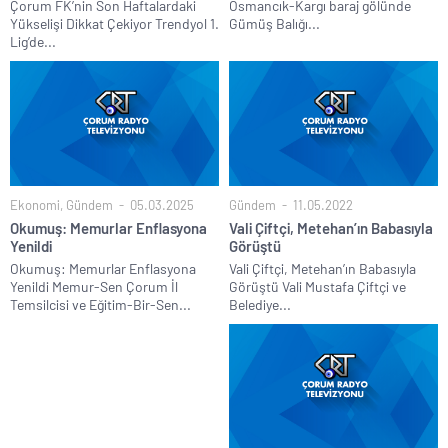
Çorum FK’nin Son Haftalardaki
Osmancık-Kargı baraj gölünde
Yükselişi Dikkat Çekiyor Trendyol 1.
Gümüş Balığı...
Lig’de...
Ekonomi
,
Gündem
05.03.2025
Gündem
11.05.2022
Okumuş: Memurlar Enflasyona
Vali Çiftçi, Metehan’ın Babasıyla
Yenildi
Görüştü
Okumuş: Memurlar Enflasyona
Vali Çiftçi, Metehan’ın Babasıyla
Yenildi Memur-Sen Çorum İl
Görüştü Vali Mustafa Çiftçi ve
Temsilcisi ve Eğitim-Bir-Sen...
Belediye...