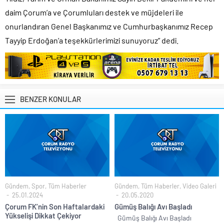
daim Çorum’a ve Çorumluları destek ve müjdeleri ile
onurlandıran Genel Başkanımız ve Cumhurbaşkanımız Recep
Tayyip Erdoğan’a teşekkürlerimizi sunuyoruz” dedi.
BENZER KONULAR
Gündem
,
Spor
,
Tüm Haberler
Gündem
,
Tüm Haberler
,
Video Galeri
25.01.2024
20.05.2020
Çorum FK’nin Son Haftalardaki
Gümüş Balığı Avı Başladı
Yükselişi Dikkat Çekiyor
Gümüş Balığı Avı Başladı