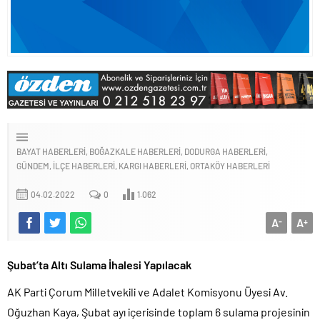
BAYAT HABERLERI
BOĞAZKALE HABERLERI
DODURGA HABERLERI
GÜNDEM
İLÇE HABERLERI
KARGI HABERLERI
ORTAKÖY HABERLERI
04.02.2022
0
1.062
A
A
-
+
Şubat’ta Altı Sulama İhalesi Yapılacak
AK Parti Çorum Milletvekili ve Adalet Komisyonu Üyesi Av.
Oğuzhan Kaya, Şubat ayı içerisinde toplam 6 sulama projesinin