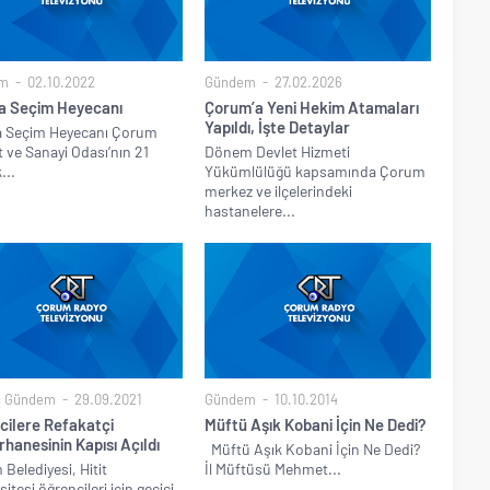
m
02.10.2022
Gündem
27.02.2026
a Seçim Heyecanı
Çorum’a Yeni Hekim Atamaları
Yapıldı, İşte Detaylar
a Seçim Heyecanı Çorum
t ve Sanayi Odası’nın 21
Dönem Devlet Hizmeti
...
Yükümlülüğü kapsamında Çorum
merkez ve ilçelerindeki
hastanelere...
,
Gündem
29.09.2021
Gündem
10.10.2014
cilere Refakatçi
Müftü Aşık Kobani İçin Ne Dedi?
rhanesinin Kapısı Açıldı
Müftü Aşık Kobani İçin Ne Dedi?
Belediyesi, Hitit
İl Müftüsü Mehmet...
itesi öğrencileri için geçici