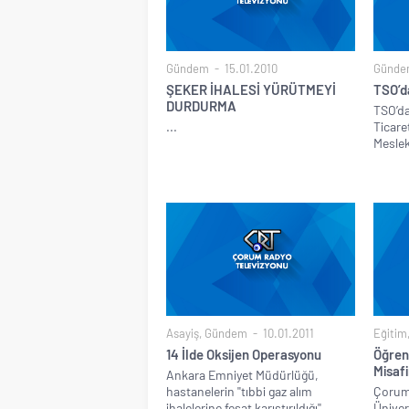
Gündem
15.01.2010
Günde
ŞEKER İHALESİ YÜRÜTMEYİ
TSO’d
DURDURMA
TSO’d
...
Ticare
Meslek
Asayiş
,
Gündem
10.01.2011
Eğitim
14 İlde Oksijen Operasyonu
Öğren
Misafi
Ankara Emniyet Müdürlüğü,
hastanelerin ''tıbbi gaz alım
Çorum 
ihalelerine fesat karıştırıldığı''...
Ünivers