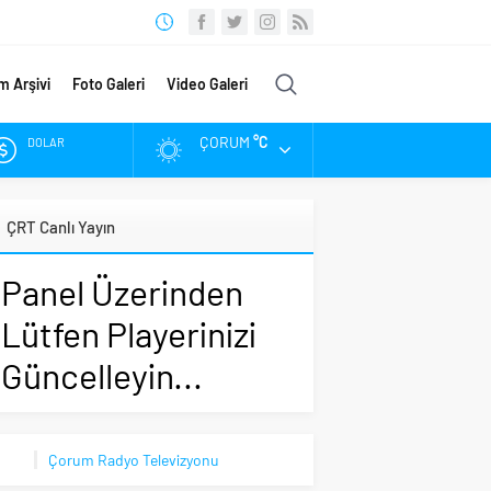
m Arşivi
Foto Galeri
Video Galeri
ÇORUM
°C
DOLAR
EURO
ÇRT Canlı Yayın
ALTIN
Panel Üzerinden
BIST
Lütfen Playerinizi
Güncelleyin...
Çorum Radyo Televizyonu