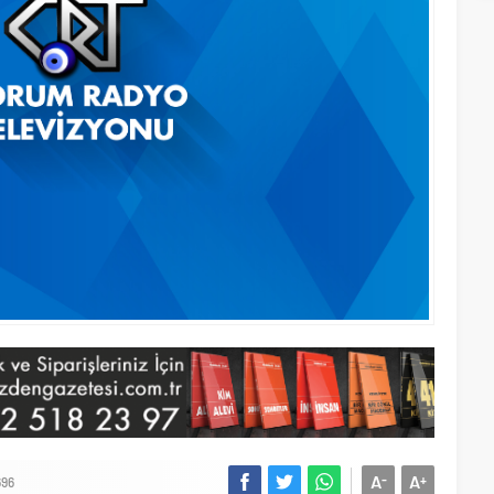
A
A
-
+
696