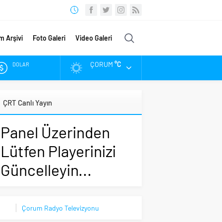
m Arşivi
Foto Galeri
Video Galeri
ÇORUM
°C
DOLAR
EURO
ÇRT Canlı Yayın
ALTIN
Panel Üzerinden
BIST
Lütfen Playerinizi
Güncelleyin...
Çorum Radyo Televizyonu