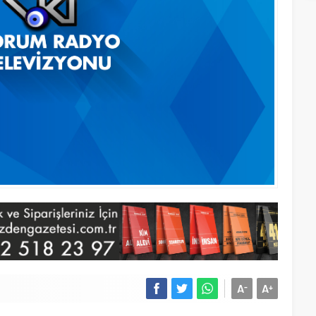
A
A
-
+