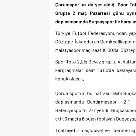
Çorumspor’un da yer aldığı Spor Tot
Grupta 2 maç Pazartesi günü oyn
deplasmanında Bugsaşspor ile karşıla
Türkiye Futbol Federasyonu’ndan yap
Göztepe-İskenderun Demirçelikspor maç
Malatyaspor maçı saat 16.00’da, Gözte
Spor Toto 2.Lig Beyaz grup’ta 4. hafta
karşılaşmalar saat 16.00’da başlay
konuk olacak.
Çorumspor’un bu haftaki rakibi Bugsaş
deplasmanda Bandırmaspor 2-1 ma
Belediyespor’u 2-1 yendi. Bugsaşsp
etti. 3 maçta 6 puan toplayan Bugsaşspor
1 galibiyet, 1 mağlubiyet ve 1 beraberli