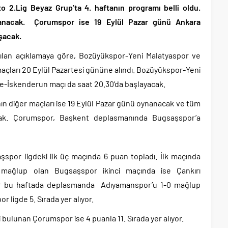
o 2.Lig Beyaz Grup’ta 4. haftanın programı belli oldu.
anacak. Çorumspor ise 19 Eylül Pazar günü Ankara
şacak.
ılan açıklamaya göre, Bozüyükspor-Yeni Malatyaspor ve
ları 20 Eylül Pazartesi gününe alındı. Bozüyükspor-Yeni
pe-İskenderun maçı da saat 20.30’da başlayacak.
nın diğer maçları ise 19 Eylül Pazar günü oynanacak ve tüm
acak. Çorumspor, Başkent deplasmanında Bugsaşspor’a
spor ligdeki ilk üç maçında 6 puan topladı. İlk maçında
ğlup olan Bugsaşspor ikinci maçında ise Çankırı
or bu haftada deplasmanda Adıyamanspor’u 1-0 mağlup
 ligde 5. Sırada yer alıyor.
ği bulunan Çorumspor ise 4 puanla 11. Sırada yer alıyor.