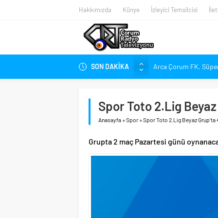
Hakkımızda
Künye
İzleyici Temsilcisi
İle
SON DAKİKA
Arca Çorum FK, Süper 
Kırmızı Kanatlar’dan K
Arca Çorum FK’nin Ye
Spor Toto 2.Lig Beyaz
Arca Çorum FK’de İki 
Anasayfa
»
Spor
»
Spor Toto 2.Lig Beyaz Grup’ta 
Tritikale ve Ayçiçeği T
Hastanede Emzirme Far
Grupta 2 maç Pazartesi günü oynanac
YEDAŞ, Genç Yetenekle
Perakende Sektörüne Ni