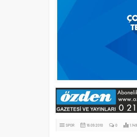
SPOR
16.09.2010
0
1.149