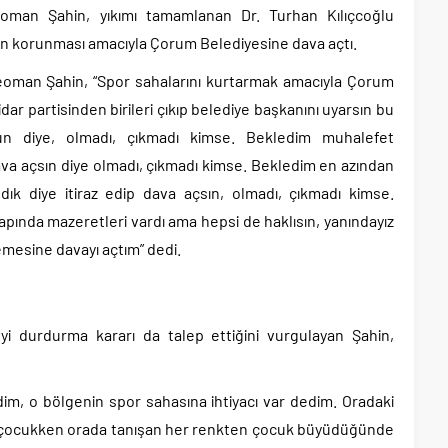
oman Şahin, yıkımı tamamlanan Dr. Turhan Kılıçcoğlu
n korunması amacıyla Çorum Belediyesine dava açtı.
 Teoman Şahin, “Spor sahalarını kurtarmak amacıyla Çorum
dar partisinden birileri çıkıp belediye başkanını uyarsın bu
n diye, olmadı, çıkmadı kimse. Bekledim muhalefet
n dava açsın diye olmadı, çıkmadı kimse. Bekledim en azından
ldık diye itiraz edip dava açsın, olmadı, çıkmadı kimse.
pında mazeretleri vardı ama hepsi de haklısın, yanındayız
mesine davayı açtım” dedi.
yi durdurma kararı da talep ettiğini vurgulayan Şahin,
edim, o bölgenin spor sahasına ihtiyacı var dedim. Oradaki
, çocukken orada tanışan her renkten çocuk büyüdüğünde