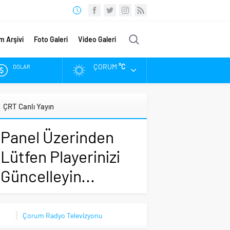
m Arşivi
Foto Galeri
Video Galeri
ÇORUM
°C
DOLAR
EURO
ÇRT Canlı Yayın
ALTIN
Panel Üzerinden
BIST
Lütfen Playerinizi
Güncelleyin...
Çorum Radyo Televizyonu