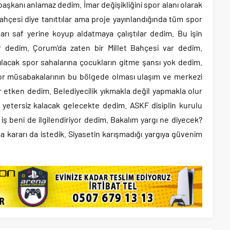
aşkanı anlamaz dedim. İmar değişikliğini spor alanı olarak
bahçesi diye tanıttılar ama proje yayınlandığında tüm spor
ları saf yerine koyup aldatmaya çalıştılar dedim. Bu işin
var dedim. Çorum’da zaten bir Millet Bahçesi var dedim.
ılacak spor sahalarına çocukların gitme şansı yok dedim.
 Spor müsabakalarının bu bölgede olması ulaşım ve merkezi
ir etken dedim. Belediyecilik yıkmakla değil yapmakla olur
 yetersiz kalacak gelecekte dedim. ASKF disiplin kurulu
ş beni de ilgilendiriyor dedim. Bakalım yargı ne diyecek?
a kararı da istedik. Siyasetin karışmadığı yargıya güvenim