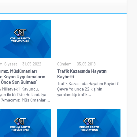
m
,
Siyaset
31.05.2022
Gündem
05.05.2018
ımız, Müslümanları
Trafik Kazasında Hayatını
e Koyan Uygulamaların
Kaybetti
n Önce Son Bulması’
Trafik Kazasında Hayatını Kaybetti
Milletvekili Kavuncu,
Çevre Yolunda 22 kişinin
on ile birlikte Hollanda’ya
yaralandığı trafik...
r ‘Amacımız, Müslümanları...