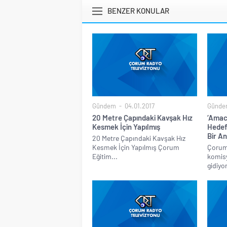
BENZER KONULAR
Gündem
04.01.2017
Günde
20 Metre Çapındaki Kavşak Hız
‘Amac
Kesmek İçin Yapılmış
Hedef
Bir A
20 Metre Çapındaki Kavşak Hız
Kesmek İçin Yapılmış Çorum
Çorum 
Eğitim...
komisy
gidiyo