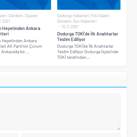
leri
,
Gündem
,
Siyaset
Dodurga Haberleri
,
Foto Galeri
,
2.2021
Gündem
,
İlçe Haberleri
10.11.2021
 Heyetinden Ankara
tleri
Dodurga TOKİ’de İlk Anahtarlar
Teslim Ediliyor
 Heyetinden Ankara
tleri AK Parti’nin Çorum
Dodurga TOKİ’de İlk Anahtarlar
 Ankara’da bir...
Teslim Ediliyor Dodurga İlçesi’nde
TOKİ tarafından...