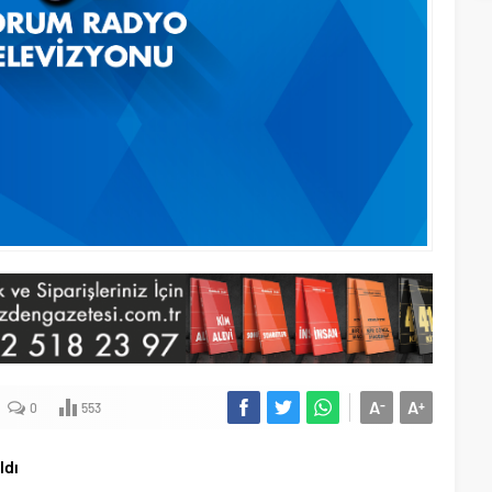
A
A
-
+
0
553
ldı