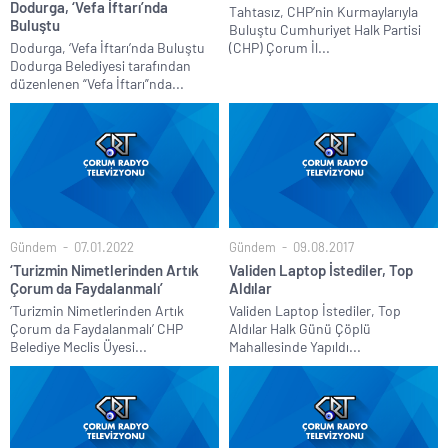
Dodurga, ‘Vefa İftarı’nda
Tahtasız, CHP’nin Kurmaylarıyla
Buluştu
Buluştu Cumhuriyet Halk Partisi
Dodurga, ‘Vefa İftarı’nda Buluştu
(CHP) Çorum İl...
Dodurga Belediyesi tarafından
düzenlenen “Vefa İftarı”nda...
Gündem
07.01.2022
Gündem
09.08.2017
‘Turizmin Nimetlerinden Artık
Validen Laptop İstediler, Top
Çorum da Faydalanmalı’
Aldılar
‘Turizmin Nimetlerinden Artık
Validen Laptop İstediler, Top
Çorum da Faydalanmalı’ CHP
Aldılar Halk Günü Çöplü
Belediye Meclis Üyesi...
Mahallesinde Yapıldı...