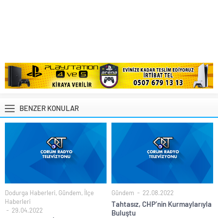
BENZER KONULAR
Dodurga Haberleri
,
Gündem
,
İlçe
Gündem
22.08.2022
Haberleri
Tahtasız, CHP’nin Kurmaylarıyla
29.04.2022
Buluştu