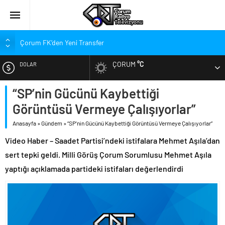
Çorum FK’den Yeni Transfer
Çorum’da Ailelere Ücretsiz Danışmanlık Desteği
ÇORUM
°C
DOLAR
Hastanede Nurcan Baykam’a Veda
Arca Çorum FK’nin Kasımpaşa ve Beşiktaş Maçı Tarihleri Belli
“SP’nin Gücünü Kaybettiği
EURO
Oldu
Görüntüsü Vermeye Çalışıyorlar”
Arca Çorum FK’nin Hazırlık Maçı Karnesi
ALTIN
Anasayfa
»
Gündem
»
“SP’nin Gücünü Kaybettiği Görüntüsü Vermeye Çalışıyorlar”
Kupa Takvimi Belli Oldu: Arca Çorum FK Kupaya Ne Zaman Dahil
Olacak?
Video Haber – Saadet Partisi’ndeki istifalara Mehmet Aşıla’dan
BIST
Dünya Şampiyonu Çorum’da Coşkuyla Karşılandı
sert tepki geldi. Milli Görüş Çorum Sorumlusu Mehmet Aşıla
yaptığı açıklamada partideki istifaları değerlendirdi
1. Lig’de Yeni Sezon Bugün Açılıyor