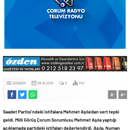
GÜNDEM
06.10.2010
0
743
A
A
-
+
Saadet Partisi’ndeki istifalara Mehmet Aşıla’dan sert tepki
geldi. Milli Görüş Çorum Sorumlusu Mehmet Aşıla yaptığı
açıklamada partideki istifaları değerlendirdi. Aşıla, Numan