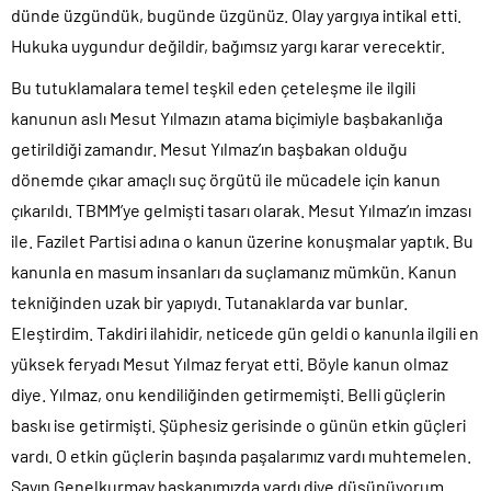
dünde üzgündük, bugünde üzgünüz. Olay yargıya intikal etti.
Hukuka uygundur değildir, bağımsız yargı karar verecektir.
Bu tutuklamalara temel teşkil eden çeteleşme ile ilgili
kanunun aslı Mesut Yılmazın atama biçimiyle başbakanlığa
getirildiği zamandır. Mesut Yılmaz’ın başbakan olduğu
dönemde çıkar amaçlı suç örgütü ile mücadele için kanun
çıkarıldı. TBMM’ye gelmişti tasarı olarak. Mesut Yılmaz’ın imzası
ile. Fazilet Partisi adına o kanun üzerine konuşmalar yaptık. Bu
kanunla en masum insanları da suçlamanız mümkün. Kanun
tekniğinden uzak bir yapıydı. Tutanaklarda var bunlar.
Eleştirdim. Takdiri ilahidir, neticede gün geldi o kanunla ilgili en
yüksek feryadı Mesut Yılmaz feryat etti. Böyle kanun olmaz
diye. Yılmaz, onu kendiliğinden getirmemişti. Belli güçlerin
baskı ise getirmişti. Şüphesiz gerisinde o günün etkin güçleri
vardı. O etkin güçlerin başında paşalarımız vardı muhtemelen.
Sayın Genelkurmay başkanımızda vardı diye düşünüyorum.