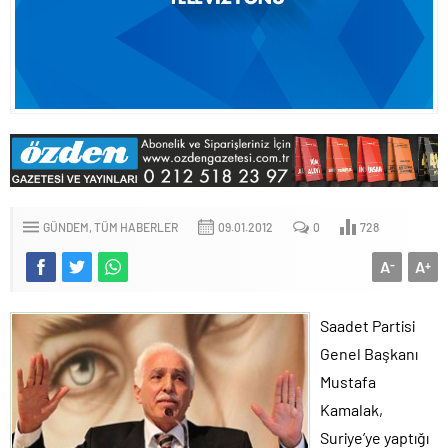
GÜNDEM
TÜM HABERLER
09.01.2012
0
728
A
A
-
+
Saadet Partisi
Genel Başkanı
Mustafa
Kamalak,
Suriye’ye yaptığı