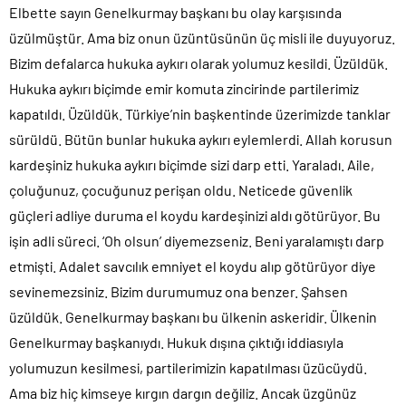
Elbette sayın Genelkurmay başkanı bu olay karşısında
üzülmüştür. Ama biz onun üzüntüsünün üç misli ile duyuyoruz.
Bizim defalarca hukuka aykırı olarak yolumuz kesildi. Üzüldük.
Hukuka aykırı biçimde emir komuta zincirinde partilerimiz
kapatıldı. Üzüldük. Türkiye’nin başkentinde üzerimizde tanklar
sürüldü. Bütün bunlar hukuka aykırı eylemlerdi. Allah korusun
kardeşiniz hukuka aykırı biçimde sizi darp etti. Yaraladı. Aile,
çoluğunuz, çocuğunuz perişan oldu. Neticede güvenlik
güçleri adliye duruma el koydu kardeşinizi aldı götürüyor. Bu
işin adli süreci. ‘Oh olsun’ diyemezseniz. Beni yaralamıştı darp
etmişti. Adalet savcılık emniyet el koydu alıp götürüyor diye
sevinemezsiniz. Bizim durumumuz ona benzer. Şahsen
üzüldük. Genelkurmay başkanı bu ülkenin askeridir. Ülkenin
Genelkurmay başkanıydı. Hukuk dışına çıktığı iddiasıyla
yolumuzun kesilmesi, partilerimizin kapatılması üzücüydü.
Ama biz hiç kimseye kırgın dargın değiliz. Ancak üzgünüz