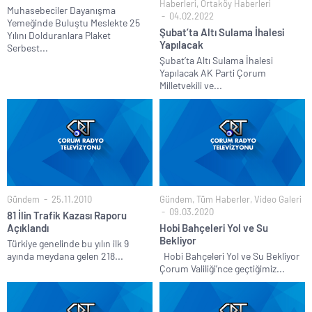
Haberleri
,
Ortaköy Haberleri
Muhasebeciler Dayanışma
04.02.2022
Yemeğinde Buluştu Meslekte 25
Şubat’ta Altı Sulama İhalesi
Yılını Dolduranlara Plaket
Yapılacak
Serbest...
Şubat’ta Altı Sulama İhalesi
Yapılacak AK Parti Çorum
Milletvekili ve...
Gündem
25.11.2010
Gündem
,
Tüm Haberler
,
Video Galeri
09.03.2020
81 İlin Trafik Kazası Raporu
Açıklandı
Hobi Bahçeleri Yol ve Su
Bekliyor
Türkiye genelinde bu yılın ilk 9
ayında meydana gelen 218...
Hobi Bahçeleri Yol ve Su Bekliyor
Çorum Valiliği’nce geçtiğimiz...