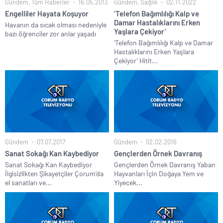
Gündem
,
Tüm Haberler
16.05.2013
Gündem
,
Sağlık
02.11.2022
Engelliler Hayata Koşuyor
‘Telefon Bağımlılığı Kalp ve
Damar Hastalıklarını Erken
Havanın da sıcak olması nedeniyle
Yaşlara Çekiyor’
bazı öğrenciler zor anlar yaşadı
‘Telefon Bağımlılığı Kalp ve Damar
Hastalıklarını Erken Yaşlara
Çekiyor’ Hitit...
Gündem
07.07.2017
Gündem
02.02.2016
Sanat Sokağı Kan Kaybediyor
Gençlerden Örnek Davranış
Sanat Sokağı Kan Kaybediyor
Gençlerden Örnek Davranış Yaban
İlgisizlikten Şikayetçiler Çorum’da
Hayvanları İçin Doğaya Yem ve
el sanatları ve...
Yiyecek...