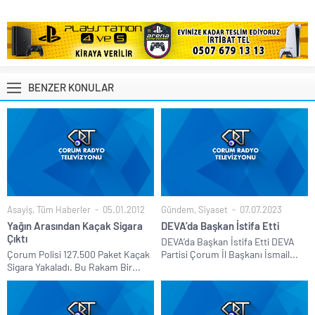
BENZER KONULAR
Asayiş
,
Tüm Haberler
05.01.2012
Gündem
,
Siyaset
07.07.2023
Yağın Arasından Kaçak Sigara
DEVA’da Başkan İstifa Etti
Çıktı
DEVA’da Başkan İstifa Etti DEVA
Çorum Polisi 127.500 Paket Kaçak
Partisi Çorum İl Başkanı İsmail...
Sigara Yakaladı. Bu Rakam Bir...