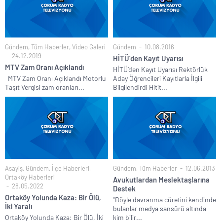
Gündem
,
Tüm Haberler
,
Video Galeri
Gündem
10.08.2016
24.12.2019
HİTÜ’den Kayıt Uyarısı
MTV Zam Oranı Açıklandı
HİTÜ’den Kayıt Uyarısı Rektörlük
MTV Zam Oranı Açıklandı Motorlu
Aday Öğrencileri Kayıtlarla İlgili
Taşıt Vergisi zam oranları...
Bilgilendirdi Hitit...
Asayiş
,
Gündem
,
İlçe Haberleri
,
Gündem
,
Tüm Haberler
12.06.2013
Ortaköy Haberleri
Avukutlardan Meslektaşlarına
28.05.2022
Destek
Ortaköy Yolunda Kaza: Bir Ölü,
"Böyle davranma cüretini kendinde
İki Yaralı
bulanlar medya sansürü altında
Ortaköy Yolunda Kaza: Bir Ölü, İki
kim bilir...