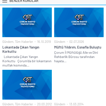
BENZER KONULAR
Gündem
,
Tüm Haberler
16.10.2019
Gündem
02.07.2026
Lokantada Çıkan Yangın
Müftü Yıldırım, Esnafla Buluştu
Korkuttu
Çorum İl Müftülüğü Aile ve Dini
Lokantada Çıkan Yangın
Rehberlik Bürosu tarafından
Korkuttu Çorum’da bir lokantanın
hayata...
mutfak kısmında...
Gündem
,
Tüm Haberler
20.03.2012
Gündem
13.03.2014