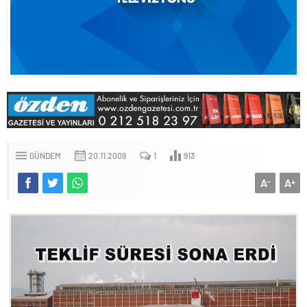
GÜNDEM
20.11.2009
1
913
A
A
-
+