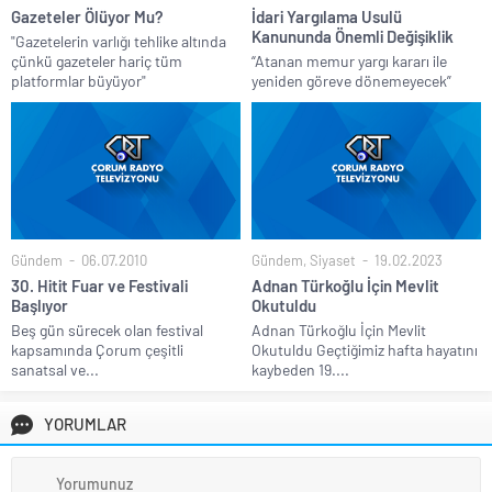
Gazeteler Ölüyor Mu?
İdari Yargılama Usulü
Kanununda Önemli Değişiklik
"Gazetelerin varlığı tehlike altında
çünkü gazeteler hariç tüm
“Atanan memur yargı kararı ile
platformlar büyüyor"
yeniden göreve dönemeyecek”
Gündem
06.07.2010
Gündem
,
Siyaset
19.02.2023
30. Hitit Fuar ve Festivali
Adnan Türkoğlu İçin Mevlit
Başlıyor
Okutuldu
Beş gün sürecek olan festival
Adnan Türkoğlu İçin Mevlit
kapsamında Çorum çeşitli
Okutuldu Geçtiğimiz hafta hayatını
sanatsal ve...
kaybeden 19....
YORUMLAR