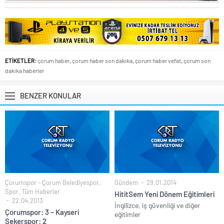
ETİKETLER:
çorum haber
,
çorum haber son dakika
,
çorum haber vefat
,
çorum son
dakika haberler
BENZER KONULAR
Çorumspor - Çorum Belediyespor
,
Gündem
29.01.2014
Spor
,
Tüm Haberler
HititSem Yeni Dönem Eğitimleri
22.04.2013
İngilizce, iş güvenliği ve diğer
Çorumspor: 3 – Kayseri
eğitimler
Şekerspor: 2