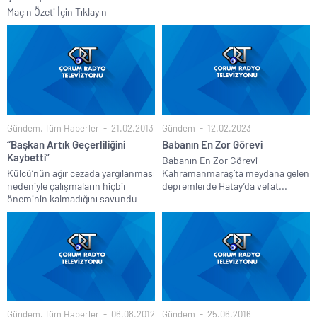
Maçın Özeti İçin Tıklayın
Gündem
,
Tüm Haberler
21.02.2013
Gündem
12.02.2023
“Başkan Artık Geçerliliğini
Babanın En Zor Görevi
Kaybetti”
Babanın En Zor Görevi
Külcü’nün ağır cezada yargılanması
Kahramanmaraş’ta meydana gelen
nedeniyle çalışmaların hiçbir
depremlerde Hatay’da vefat...
öneminin kalmadığını savundu
Gündem
,
Tüm Haberler
06.08.2012
Gündem
25.06.2016