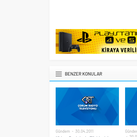
BENZER KONULAR
Gündem
30.04.2011
Günde
20.0