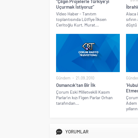
“Çılgın Projelerle Türkiye’yi
Uçurmak İstiyoruz”
İbrah
Video Haber - Tanıtım
Alaca 
toplantısında Lütfiye İlksen
sıfırı
Ceritoğlu Kurt, Murat...
düştü
Gündem
21.09.2010
Günde
Osmancık’tan Bir İlk
‘Hubub
Etmed
Çorum Eski Milletvekili Kasım
Parlar'ın kızı Figen Parlar Orhan
Çorum 
tarafından...
Adem 
yılları
YORUMLAR