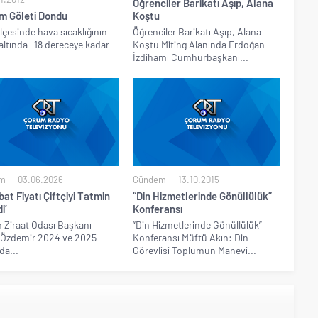
Öğrenciler Barikatı Aşıp, Alana
im Göleti Dondu
Koştu
ilçesinde hava sıcaklığının
Öğrenciler Barikatı Aşıp, Alana
n altında -18 dereceye kadar
Koştu Miting Alanında Erdoğan
İzdihamı Cumhurbaşkanı...
m
03.06.2026
Gündem
13.10.2015
at Fiyatı Çiftçiyi Tatmin
“Din Hizmetlerinde Gönüllülük”
i’
Konferansı
Ziraat Odası Başkanı
“Din Hizmetlerinde Gönüllülük”
Özdemir 2024 ve 2025
Konferansı Müftü Akın: Din
nda...
Görevlisi Toplumun Manevi...