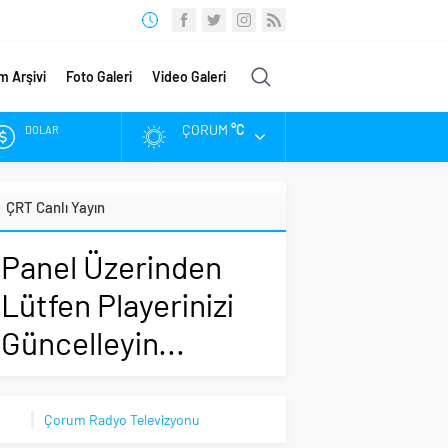
m Arşivi
Foto Galeri
Video Galeri
ÇORUM
°C
DOLAR
EURO
ÇRT Canlı Yayın
ALTIN
Panel Üzerinden
BIST
Lütfen Playerinizi
Güncelleyin...
Çorum Radyo Televizyonu