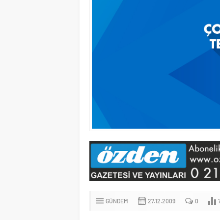
GÜNDEM
27.12.2009
0