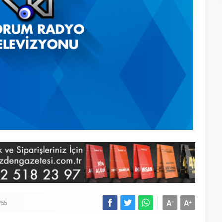
A
A
-
+
755