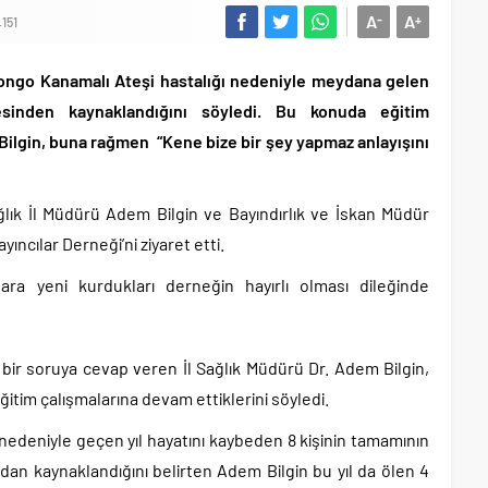
A
A
-
+
.151
Kongo Kanamalı Ateşi hastalığı nedeniyle meydana gelen
sinden kaynaklandığını söyledi. Bu konuda eğitim
 Bilgin, buna rağmen “Kene bize bir şey yapmaz anlayışını
ağlık İl Müdürü Adem Bilgin ve Bayındırlık ve İskan Müdür
yıncılar Derneği’ni ziyaret etti.
lara yeni kurdukları derneğin hayırlı olması dileğinde
li bir soruya cevap veren İl Sağlık Müdürü Dr. Adem Bilgin,
eğitim çalışmalarına devam ettiklerini söyledi.
edeniyle geçen yıl hayatını kaybeden 8 kişinin tamamının
n kaynaklandığını belirten Adem Bilgin bu yıl da ölen 4