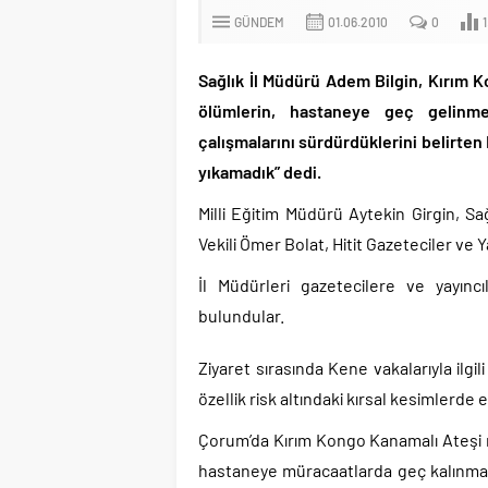
GÜNDEM
01.06.2010
0
1
Sağlık İl Müdürü Adem Bilgin, Kırım 
ölümlerin, hastaneye geç gelinme
çalışmalarını sürdürdüklerini belirten
yıkamadık” dedi.
Milli Eğitim Müdürü Aytekin Girgin, S
Vekili Ömer Bolat, Hitit Gazeteciler ve Ya
İl Müdürleri gazetecilere ve yayıncı
bulundular.
Ziyaret sırasında Kene vakalarıyla ilgi
özellik risk altındaki kırsal kesimlerde 
Çorum’da Kırım Kongo Kanamalı Ateşi n
hastaneye müracaatlarda geç kalınmada