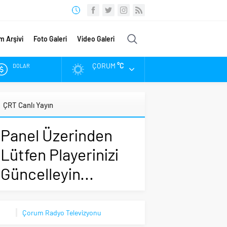
m Arşivi
Foto Galeri
Video Galeri
ÇORUM
°C
DOLAR
EURO
ÇRT Canlı Yayın
ALTIN
Panel Üzerinden
BIST
Lütfen Playerinizi
Güncelleyin...
Çorum Radyo Televizyonu