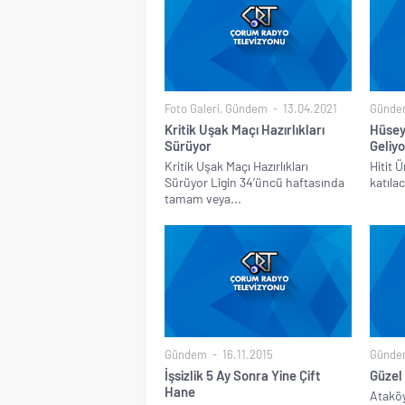
Foto Galeri
,
Gündem
13.04.2021
Günde
Kritik Uşak Maçı Hazırlıkları
Hüsey
Sürüyor
Geliyo
Kritik Uşak Maçı Hazırlıkları
Hitit 
Sürüyor Ligin 34’üncü haftasında
katıla
tamam veya...
Gündem
16.11.2015
Günde
İşsizlik 5 Ay Sonra Yine Çift
Güzel 
Hane
Atakö