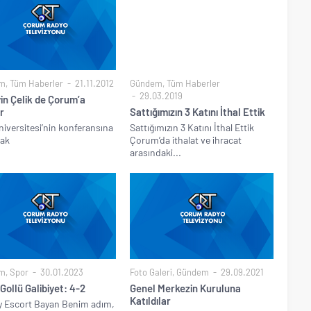
m
,
Tüm Haberler
21.11.2012
Gündem
,
Tüm Haberler
29.03.2019
in Çelik de Çorum’a
r
Sattığımızın 3 Katını İthal Ettik
Üniversitesi’nin konferansına
Sattığımızın 3 Katını İthal Ettik
cak
Çorum’da ithalat ve ihracat
arasındaki...
m
,
Spor
30.01.2023
Foto Galeri
,
Gündem
29.09.2021
Gollü Galibiyet: 4-2
Genel Merkezin Kuruluna
Katıldılar
y Escort Bayan Benim adım,