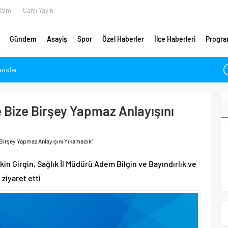
tişim
Canlı Yayın
Gündem
Asayiş
Spor
Özel Haberler
İlçe Haberleri
Progra
ansfer
etsiz Danışmanlık Desteği
ykam’a Veda
e Bize Birşey Yapmaz Anlayışını
ımpaşa ve Beşiktaş Maçı Tarihleri Belli Oldu
ırlık Maçı Karnesi
e Birşey Yapmaz Anlayışını Yıkamadık”
ldu: Arca Çorum FK Kupaya Ne Zaman Dahil Olacak?
m’da Coşkuyla Karşılandı
in Girgin, Sağlık İl Müdürü Adem Bilgin ve Bayındırlık ve
ugün Açılıyor
ziyaret etti