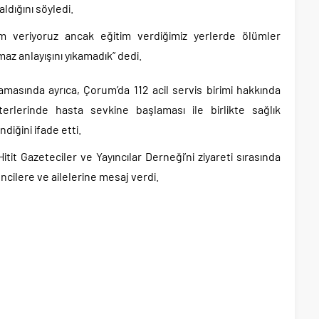
ldığını söyledi.
tim veriyoruz ancak eğitim verdiğimiz yerlerde ölümler
az anlayışını yıkamadık” dedi.
amasında ayrıca, Çorum’da 112 acil servis birimi hakkında
terlerinde hasta sevkine başlaması ile birlikte sağlık
diğini ifade etti.
itit Gazeteciler ve Yayıncılar Derneği’ni ziyareti sırasında
ncilere ve ailelerine mesaj verdi.