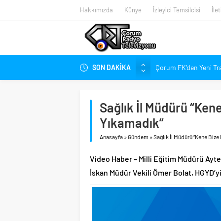
Hakkımızda
Künye
İzleyici Temsilcisi
İle
SON DAKİKA
Çorum FK’den Yeni Tr
Çorum’da Ailelere Ücr
Hastanede Nurcan Ba
Sağlık İl Müdürü “Ken
Arca Çorum FK’nin Kas
Yıkamadık”
Arca Çorum FK’nin Haz
Anasayfa
»
Gündem
»
Sağlık İl Müdürü “Kene Biz
Kupa Takvimi Belli O
Dünya Şampiyonu Çoru
Video Haber – Milli Eğitim Müdürü Aytek
1. Lig’de Yeni Sezon B
İskan Müdür Vekili Ömer Bolat, HGYD’yi 