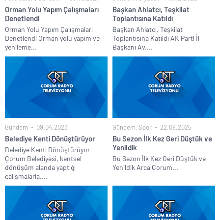
Orman Yolu Yapım Çalışmaları
Başkan Ahlatcı, Teşkilat
Denetlendi
Toplantısına Katıldı
Orman Yolu Yapım Çalışmaları
Başkan Ahlatcı, Teşkilat
Denetlendi Orman yolu yapım ve
Toplantısına Katıldı AK Parti İl
yenileme...
Başkanı Av....
Gündem
09.04.2023
Gündem
,
Spor
22.09.2025
Belediye Kenti Dönüştürüyor
Bu Sezon İlk Kez Geri Düştük ve
Yenildik
Belediye Kenti Dönüştürüyor
Çorum Belediyesi, kentsel
Bu Sezon İlk Kez Geri Düştük ve
dönüşüm alanda yaptığı
Yenildik Arca Çorum...
çalışmalarla,...