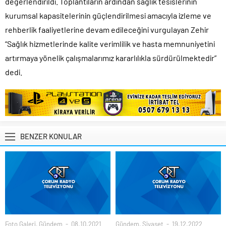
değerlendirildi. Toplantıların ardından sağlık tesislerinin
kurumsal kapasitelerinin güçlendirilmesi amacıyla izleme ve
rehberlik faaliyetlerine devam edileceğini vurgulayan Zehir
“Sağlık hizmetlerinde kalite verimlilik ve hasta memnuniyetini
artırmaya yönelik çalışmalarımız kararlılıkla sürdürülmektedir”
dedi.
BENZER KONULAR
Foto Galeri
,
Gündem
08.10.2021
Gündem
,
Siyaset
19.12.2022