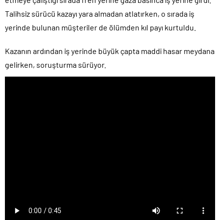
Talihsiz sürücü kazayı yara almadan atlatırken, o sırada iş
yerinde bulunan müşteriler de ölümden kıl payı kurtuldu.
Kazanın ardından iş yerinde büyük çapta maddi hasar meydana
gelirken, soruşturma sürüyor.