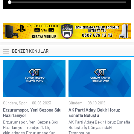
BENZER KONULAR
Gündem
,
Spor
06.08.2023
Gündem
08.10.2015
Erzurumspor, Yeni Sezona Sıkı
AK Parti Adayı Bekir Horuz
Hazırlanıyor
Esnafla Buluştu
Erzurumspor, Yeni Sezona Sıkı
AK Parti Adayı Bekir Horuz Esnafla
Hazırlanıyor Trendyol 1. Lig
Buluştu İş Dünyasındaki
ekiplerinden Erzurumspor’un,...
Temposunu...