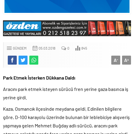
GÜNDEM
05.03.2018
0
845
A
A
-
+
Park Etmek İsterken Dükkana Daldı
Aracını park etmek isteyen sürücü fren yerine gaza basınca iş
yerine girdi.
Kaza, Osmancık ilçesinde meydana geldi. Edinilen bilgilere
göre, D-100 karayolu üzerinde bulunan bir leblebiciye alışveriş
yapmaya gelen Mehmet Buğday adlı sürücü, aracını park
etmeye çalıştığı sırada fren yerine gaza basınca iş yerine girdi.