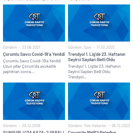
Gündem
23.06.2021
Gündem
,
Spor
11.02.2025
Çorumlu Savcı Covid-19’a Yenildi
Trendyol 1. Lig’de 23. Haftanın
Seyirci Sayıları Belli Oldu
Çorumlu Savcı Covid-19’a Yenildi
Uzun yıllar Çorum’da avukatlık
Trendyol 1. Lig’de 23. Haftanın
yaptıktan sonra...
Seyirci Sayıları Belli Oldu
Trendyol...
Gündem
29.12.2009
Gündem
,
Tüm Haberler
08.12.2023
SUNGURLU’DA KAZA: 2 YARALI
Çorum’da MHP’li Belediye