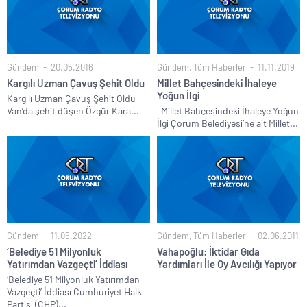
Gündem
20.05.2016
Gündem
,
Tüm Haberler
11.11.2019
Kargılı Uzman Çavuş Şehit Oldu
Millet Bahçesindeki İhaleye
Yoğun İlgi
Kargılı Uzman Çavuş Şehit Oldu
Van’da şehit düşen Özgür Kara...
Millet Bahçesindeki İhaleye Yoğun
İlgi Çorum Belediyesi’ne ait Millet...
Gündem
11.05.2022
Gündem
,
Tüm Haberler
02.06.2011
‘Belediye 51 Milyonluk
Vahapoğlu: İktidar Gıda
Yatırımdan Vazgeçti’ İddiası
Yardımları İle Oy Avcılığı Yapıyor
‘Belediye 51 Milyonluk Yatırımdan
Vazgeçti’ İddiası Cumhuriyet Halk
Partisi (CHP)...