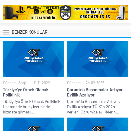
BENZER KONULAR
Gündem
,
Sağlık
11.11.2022
Gündem
24.02.2025
Türkiye’ye Örnek Olacak
Çorum’da Boşanmalar Artıyor,
Poliklinik
Evlilik Azalıyor
Türkiye’ye Örnek Olacak Poliklinik
Çorum’da Boşanmalar Artıyor,
Hastanede bu ay içerisinde
Evlilik Azalıyor TÜİK’in 2024
hizmete girmesi...
verileri, Çorum’da evliliklerin...